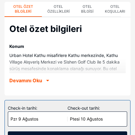
OTEL ÖZET
OTEL
OTEL
OTEL
BILGILERI
ÖZELLIKLERI
BILGISI
KOŞULLARI
Otel özet bilgileri
Konum
Urban Hotel Kathu misafirlere Kathu merkezinde, Kathu
Village Alışveriş Merkezi ve Sishen Golf Club ile 5 dakika
sürüş mesafesinde konaklama olanağı sunuyor. Bu otel
Leach Parkı ile 31,3 mi (50,4 km) ve Eye of Kuruman ile
Devamını Oku
31,9 mi (51,3 km) mesafede.
Odalar
Misafirler için 79 klimalı odada LCD televizyon mevcuttur.
Misafirlerimize ücretsiz kablosuz internet sunulmaktadır.
Check-in tarihi:
Check-out tarihi:
Misafirlerimizin iyi vakit geçirebilmesi için uydu kanalları
Pzr 9 Ağustos
Ptesi 10 Ağustos
vardır. Özel banyo, duş kabini, ücretsiz banyo/kozmetik
ürünleri ve saç kurutma makinesi vardır. Misafirlerimize
telefon, dizüstü bilgisayar saklamaya uygun emanet kasası