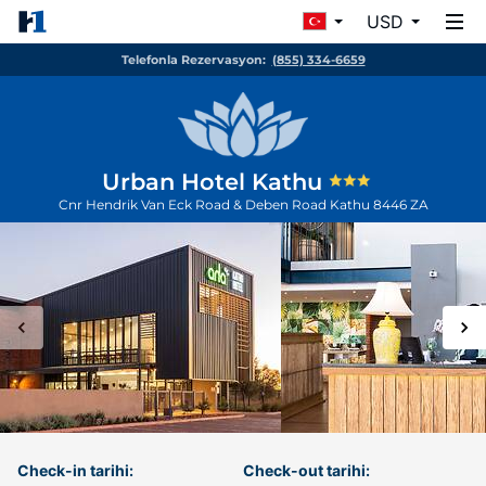
USD
Telefonla Rezervasyon:
(855) 334-6659
Urban Hotel Kathu
Cnr Hendrik Van Eck Road & Deben Road
Kathu
8446
ZA
Check-in tarihi:
Check-out tarihi: