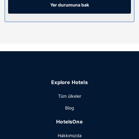
ve masa gibi imkânlar ve kolaylıklar sunulmaktadır.
Yer durumuna bak
Otelin güzelliği
Açık havuz gibi dinlenme imkânlarından/kolaylıklarından
yararlanın veya zemin katta teras ile manzaranın tadını
çıkartın. Bu otelde misafirlere ücretsiz kablosuz İnternet,
ortak alanda televizyon ve tur/bilet desteği sunulmaktadır.
Restoran
Urban Hotel Kathu misafirlerine restoranda yemek servisi
yapılıyor. Oteldeki bar/oturma salonu misafirlere içecek
servisi yapıyor. Misafirlere her gün 6 ve 09.30 arasında
Explore Hotels
ücretli açık büfe kahvaltı servisi yapılmaktadır.
Diğer güzellikler
Tüm ülkeler
Misafirler için lobide ücretsiz gazete servisi, kuru
Blog
temizleme/çamaşır yıkama servisi ve 24 saat açık
resepsiyon mevcuttur. Ücretsiz otopark vardır.
HotelsOne
Hakkımızda