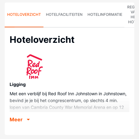
REGE
VAN
HOTELOVERZICHT
HOTELFACILITEITEN
HOTELINFORMATIE
HET
HOTE
Hoteloverzicht
Ligging
Met een verblijf bij Red Roof Inn Johnstown in Johnstown,
bevind je je bij het congrescentrum, op slechts 4 min.
lopen van Cambria County War Memorial Arena en op 12
min. lopen van Johnstown Flood Museum. Dit hotel ligt op
Meer
1,2 km van Peoples Natural Gas Park en op 1,2 km van
Point Stadium.
Kamers