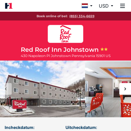
USD
Boek online of bel:
(855) 334-6659
Red Roof Inn Johnstown
430 Napoleon Pl
Johnstown
Pennsylvania
15901
US
Incheckdatum:
Uitcheckdatum: