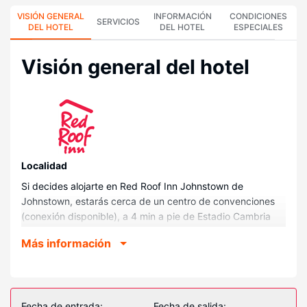
VISIÓN GENERAL
INFORMACIÓN
CONDICIONES
SERVICIOS
DEL HOTEL
DEL HOTEL
ESPECIALES
Visión general del hotel
Localidad
Si decides alojarte en Red Roof Inn Johnstown de
Johnstown, estarás cerca de un centro de convenciones
(conexión disponible), a 4 min a pie de Estadio Cambria
County War Memorial Arena y a 12 de Museo de la
Más información
Inundación de Johnstown. Además, este hotel se
encuentra a 1,2 km de Peoples Natural Gas Park y a 1,2 km
de Estadio de béisbol Point.
Habitaciones
Fecha de entrada:
Fecha de salida: