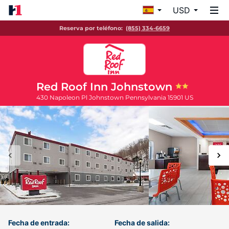
USD
Reserva por teléfono:
(855) 334-6659
Red Roof Inn Johnstown
430 Napoleon Pl
Johnstown
Pennsylvania
15901
US
Fecha de entrada:
Fecha de salida: