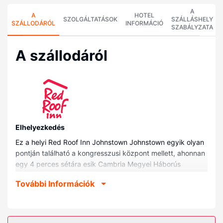
A
A
HOTEL
SZOLGÁLTATÁSOK
SZÁLLÁSHELY
SZÁLLODÁRÓL
INFORMÁCIÓ
SZABÁLYZATA
A szállodáról
Elhelyezkedés
Ez a helyi Red Roof Inn Johnstown Johnstown egyik olyan
pontján található a kongresszusi központ mellett, ahonnan
egy 4 perces sétára esik Cambria Megyei Háborús
Emlékaréna vagy 12 percre szintén gyalog Johnstowni
További Információk
Árvízi Múzeum. Ez a helyi hotel kb. 1,2 km-re található
Peoples Natural Gas Park, ill. 1,2 km-re Point Stadion
helyszíneitől.
Szobák