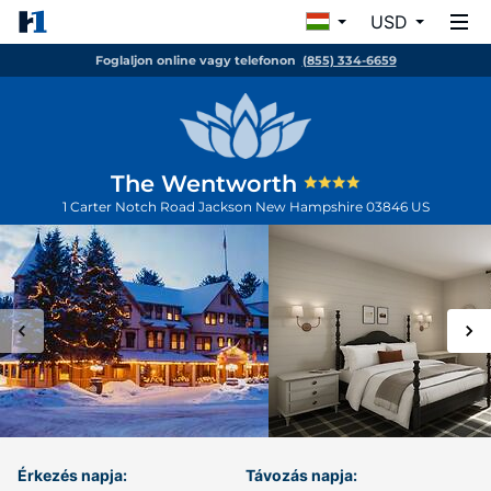
USD
Foglaljon online vagy telefonon
(855) 334-6659
The Wentworth
1 Carter Notch Road
Jackson
New Hampshire
03846
US
Érkezés napja:
Távozás napja: