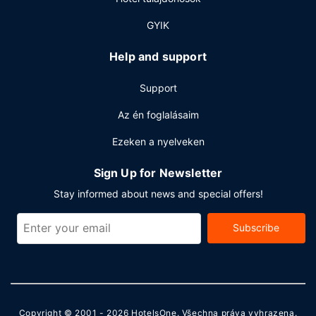
A szálláshelyen ingyenes újságok, poggyászok tárolása
GYIK
lehetséges és könyvtár is igénybe vehető. A(z) hotel 2
rendezvénytermet kínál különböző események
Help and support
lebonyolítására. Az autóval érkező vendégek számára
ingyenes egyéni parkolás biztosított a helyszínen.
Support
Az én foglalásaim
Ezeken a nyelveken
Sign Up for Newsletter
Stay informed about news and special offers!
Subscribe
Copyright © 2001 - 2026
HotelsOne
. Všechna práva vyhrazena.