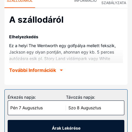
SZÁLLODÁRÓL
INFORMÁCIÓ
SZABÁLYZATA
A szállodáról
Elhelyezkedés
Ez a helyi The Wentworth egy golfpálya mellett fekszik,
Jackson egy olyan pontján, ahonnan egy kb. 5 perces
autózásra esik pl. Story Land vidámpark vagy White
Mountain Védett Nemzeti Erdőség. Ez a helyi golfozási
További Információk
lehetőséget biztosító hotel kb. 5,7 km-re található Saco-
folyó, ill. 10,1 km-re Attitash síüdülőhely helyszíneitől.
Szobák
Ezen a szálláshelyen igazán otthon érezheti majd magát
Érkezés napja:
Távozás napja:
a(z) 61 egyedi dekorációval kialakított szoba egyikében.
Pén 7 Augusztus
Szo 8 Augusztus
Ingyenes vezeték nélküli internet-hozzáférés és a
televíziókon nézhető műholdas csatornák kínálata mind a
vendégek kikapcsolódását szolgálja. A fürdőszobák
mindegyikében van fürdőkád vagy zuhanyzó és hajszárító
Árak Lekérése