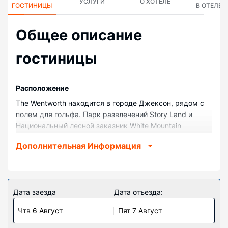
УСЛУГИ
О ХОТЕЛЕ
ГОСТИНИЦЫ
В ОТЕЛЕ
Общее описание
гостиницы
Pасположение
The Wentworth находится в городе Джексон, рядом с
полем для гольфа. Парк развлечений Story Land и
Национальный лесной заказник White Mountain
расположены в 5 минутах езды на автомобиле. Отель
Дополнительная Информация
с полем для гольфа — вариант с прекрасным
расположением: Горнолыжный курорт Cranmore
Mountain находится в 13,9 км, Автомобильная дорога
Маунт-Вашингтон — в 20 км от него.
Дата заезда
Дата отъезда:
Номера
Чтв 6 Август
Пят 7 Август
Почувствуйте себя как дома в одном из 61 номеров с
индивидуальным декорированием. Бесплатный