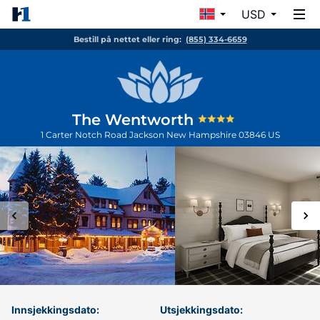
USD
Bestill på nettet eller ring:
(855) 334-6659
The Wentworth
1 Carter Notch Road
Jackson
New Hampshire
03846
US
Innsjekkingsdato:
Utsjekkingsdato: