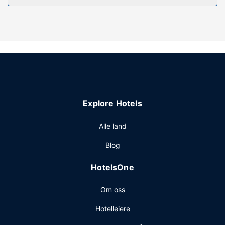
et sesongbasert utendørsbasseng. Dette hotellet har
dessuten wi-fi (inkludert), concierge-tjenester og
skioppbevaring.
Restaurant
Kom og spis middag i dette hotellets restaurant, eller bli på
rommet og benytt deg av romservice. Stedet har en
bar/lounge hvor du kan slukke tørsten med din
yndlingsdrink. Frokostbuffé tilbys i helgene fra kl. 07.30 til
Explore Hotels
kl. 11.00 mot et tillegg.
Andre fasiliteter
Alle land
Gjester har tilgang til blant annet aviser i lobbyen
Blog
(inkludert), bagasjeoppbevaring og bibliotek. Dette
hotellet tilbyr 2 møtelokaler for ulike typer møter og
HotelsOne
eventer. Gjestene tilbys ubetjent parkering (inkludert) på
stedet.
Om oss
Hotelleiere