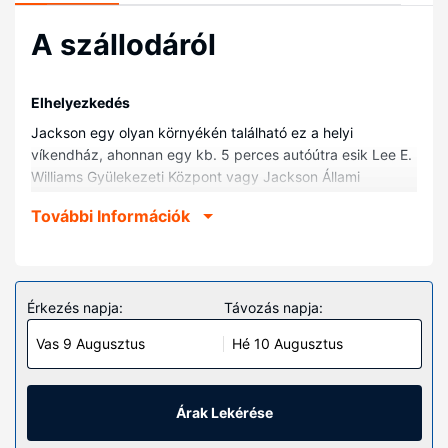
A szállodáról
Elhelyezkedés
Jackson egy olyan környékén található ez a helyi
víkendház, ahonnan egy kb. 5 perces autóútra esik Lee E.
Williams Gyülekezeti Központ vagy Jackson Állami
Egyetem. Ez a helyi víkendház kb. 1,6 km-re található
További Információk
Jackson Zoo, állatkert, ill. 2,3 km-re Mezőgazdasági és
Erdészeti Múzeum helyszíneitől.
Szobák
Helyezze magát kényelembe a(z) víkendház
Érkezés napja:
Távozás napja:
vendégeként, amelyben konyha is található.
Vas 9 Augusztus
Hé 10 Augusztus
Az ingatlanhoz tartozó felszereltség
Ez a nemdohányzó víkendház a következőt kínálja:
ingyenes parkolási lehetőség a közelben.
Árak Lekérése
Egyéb felszereltség