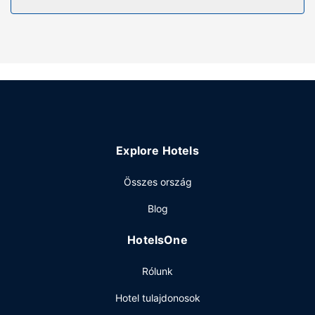
Az autóval érkező vendégek számára ingyenes egyéni
parkolás biztosított a helyszínen.
Explore Hotels
Összes ország
Blog
HotelsOne
Rólunk
Hotel tulajdonosok