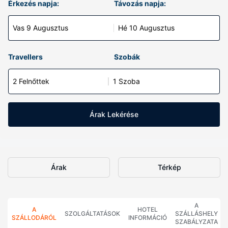
Érkezés napja:
Távozás napja:
Vas 9 Augusztus
Hé 10 Augusztus
Travellers
Szobák
2 Felnőttek
1 Szoba
Árak Lekérése
Árak
Térkép
A
A
HOTEL
SZOLGÁLTATÁSOK
SZÁLLÁSHELY
SZÁLLODÁRÓL
INFORMÁCIÓ
SZABÁLYZATA