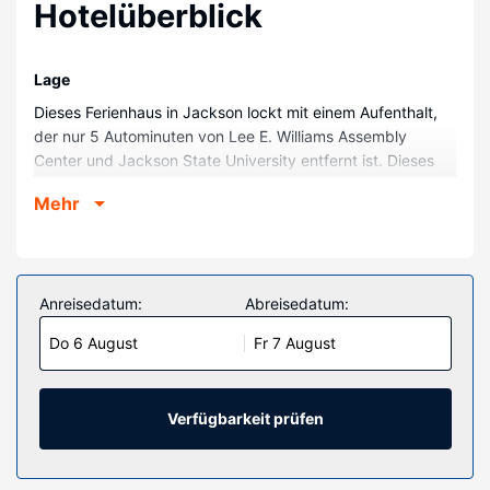
Hotelüberblick
Lage
Dieses Ferienhaus in Jackson lockt mit einem Aufenthalt,
der nur 5 Autominuten von Lee E. Williams Assembly
Center und Jackson State University entfernt ist. Dieses
Ferienhaus ist 1,6 km von Jackson Zoological Park und 2,3
Mehr
km von Agriculture & Forestry Museum entfernt.
Zimmer
Mach es dir in diesem Ferienhaus gemütlich, wo dir eine
Küche zur Verfügung steht.
Anreisedatum:
Abreisedatum:
Ausstattung der Anlage
Do 6 August
Fr 7 August
Dieses Ferienhaus ist eine Nichtraucherunterkunft, zu
deren Annehmlichkeiten unter anderem Folgendes zählt:
Parkplätze (kostenlos).
Verfügbarkeit prüfen
Sonstige Einrichtungen
Vor Ort gibt es Folgendes: Parken ohne Service