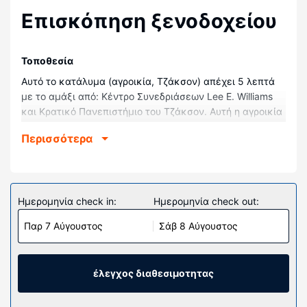
Επισκόπηση ξενοδοχείου
Τοποθεσία
Αυτό το κατάλυμα (αγροικία, Τζάκσον) απέχει 5 λεπτά
με το αμάξι από: Κέντρο Συνεδριάσεων Lee E. Williams
και Κρατικό Πανεπιστήμιο του Τζάκσον. Αυτή η αγροικία
απέχει 1,6 χλμ. από: Ζωολ. Κήπος Τζάκσον και 2,3 χλμ.
Περισσότερα
από: Μουσείο Γεωργίας και Δασοκομίας.
Δωμάτια
Η αγροικία με κλιματισμό διαθέτει μια κουζίνα και εκεί
θα νιώσετε σίγουρα σαν στο σπίτι σας.
Ημερομηνία check in:
Ημερομηνία check out:
Παροχές καταλύματος
Παρ 7 Αύγουστος
Σάβ 8 Αύγουστος
Αυτή η αγροικία μη καπνιστών διαθέτει δωρεάν
πάρκινγκ σε κοντινή απόσταση.
έλεγχος διαθεσιμοτητας
Άλλες παροχές
Στους χώρους μας θα βρείτε δωρεάν στάθμευση χωρίς