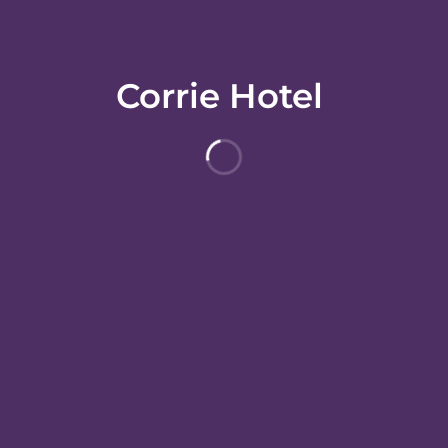
Corrie Hotel
HOTELLETS FACILITETER
HOTELL INFORMATION
HO
n med bil från Brodick Castle Country Park och 6 min från Arran Aromat
stle.
s wi-fi gör att du kan hålla dig uppkopplad.