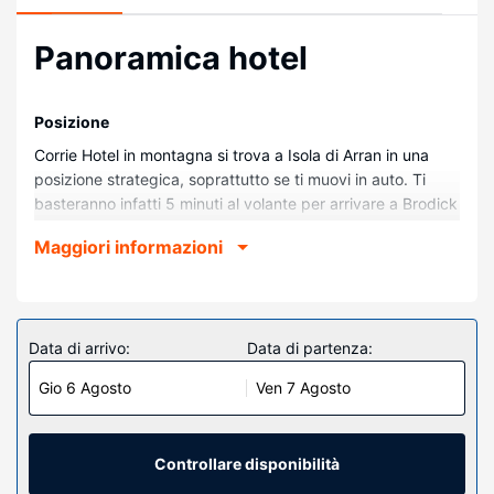
Panoramica hotel
Posizione
Corrie Hotel in montagna si trova a Isola di Arran in una
posizione strategica, soprattutto se ti muovi in auto. Ti
basteranno infatti 5 minuti al volante per arrivare a Brodick
Castle Country Park e in 6 minuti puoi essere a Arran
Maggiori informazioni
Aromatics. Questo hotel sulla spiaggia dista 6,3 km da
Birrificio Isle of Arran Brewery e 6,8 km da Castello di
Brodick.
Camere
Data di arrivo:
Data di partenza:
Nelle 13 camere della struttura ti sentirai come a casa. Il
Gio 6 Agosto
Ven 7 Agosto
Wi-Fi gratuito ti consente di restare in contatto con il
mondo.
Attrattive della proprietà
Controllare disponibilità
Avrai a disposizione un giardino da dove ammirare il