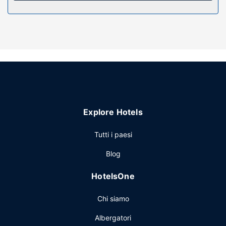
paesaggio, nonché il Wi-Fi gratuito e un deposito
biciclette.
Ristorante
Corrie Hotel ospita un ristorante. Rilassati con un drink
rinfrescante! Troverai 2 bar/lounge. La colazione completa
viene servita gratuitamente tutti i giorni dalle ore 07:00 alle
ore 09:00.
Altre attrattive
Potrai usufruire di deposito bagagli e un angolo caffè nelle
Explore Hotels
aree comuni. Il un parcheggio gratuito è disponibile in loco.
Tutti i paesi
Blog
HotelsOne
Chi siamo
Albergatori