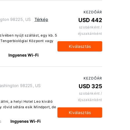
KEZDŐÁR
ngton 98225, US
Térkép
USD 442
szobánként /
éjszakánként
zívében nyújt szállást, egy kb. 5
. Tengerbiológiai Központ vagy
Kiválasztás
Ingyenes Wi-Fi
KEZDŐÁR
Washington 98225, US
USD 325
szobánként /
éjszakánként
llni, a helyi Hotel Leo kiváló
 rövid sétára esik Mindport, de
Kiválasztás
s
Ingyenes Wi-Fi