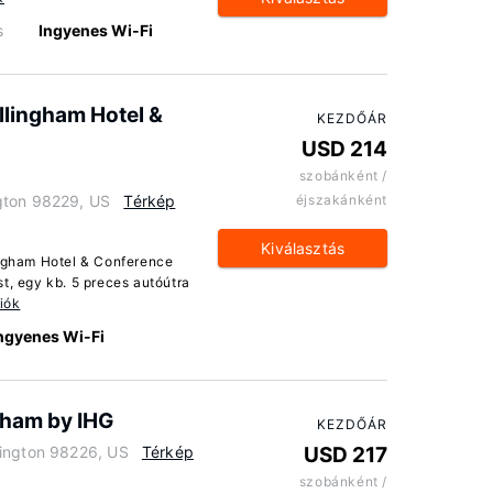
s
Ingyenes Wi-Fi
llingham Hotel &
KEZDŐÁR
USD 214
szobánként /
gton 98229, US
Térkép
éjszakánként
Kiválasztás
ingham Hotel & Conference
t, egy kb. 5 preces autóútra
iók
ngyenes Wi-Fi
ngham by IHG
KEZDŐÁR
hington 98226, US
Térkép
USD 217
szobánként /