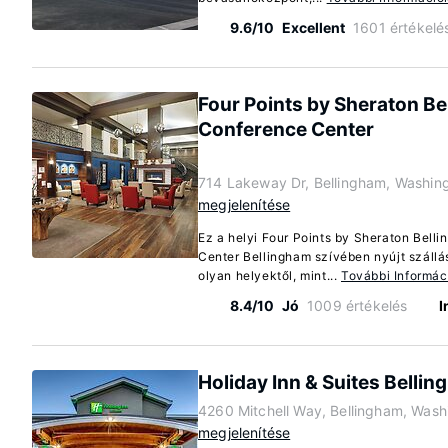
9.6/10
Excellent
1601 értékelé
Four Points by Sheraton Be
Conference Center
714 Lakeway Dr, Bellingham, Washin
megjelenítése
Ez a helyi Four Points by Sheraton Bell
Center Bellingham szívében nyújt szállás
olyan helyektől, mint...
További Informác
8.4/10
Jó
1009 értékelés
I
Holiday Inn & Suites Belli
4260 Mitchell Way, Bellingham, Was
megjelenítése