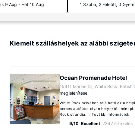
as 9 Aug - Hét 10 Aug
1 Szoba, 2 Felnőtt, 0 Gyer
Kiemelt szálláshelyek az alábbi szigeten
Ocean Promenade Hotel
15611 Marine Dr, White Rock, British
megjelenítése
White Rock szívében található ez a hel
perces autóútra olyan helyektől, mint p
Rock strandja. ...
További Információk
9/10
Excellent
2347 értékelés