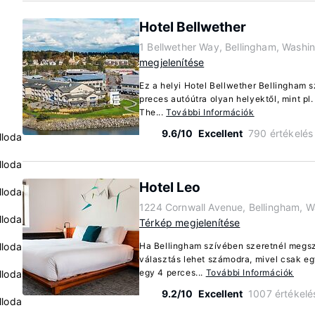
Hotel Bellwether
1 Bellwether Way, Bellingham, Washi
megjelenítése
Ez a helyi Hotel Bellwether Bellingham s
preces autóútra olyan helyektől, mint pl
The...
További Információk
9.6/10
Excellent
790 értékelés
lloda
lloda
Hotel Leo
lloda
1224 Cornwall Avenue, Bellingham, 
lloda
Térkép megjelenítése
lloda
Ha Bellingham szívében szeretnél megszá
választás lehet számodra, mivel csak egy
egy 4 perces...
További Információk
lloda
9.2/10
Excellent
1007 értékelé
lloda