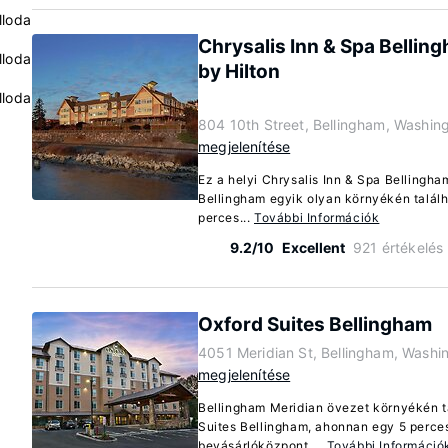
lloda
Chrysalis Inn & Spa Belling
lloda
by Hilton
lloda
804 10th Street, Bellingham, Washin
megjelenítése
Ez a helyi Chrysalis Inn & Spa Bellingham
Bellingham egyik olyan környékén találh
perces...
További Információk
9.2/10
Excellent
921 értékelés
Oxford Suites Bellingham
4051 Meridian St, Bellingham, Wash
megjelenítése
Bellingham Meridian övezet környékén ta
Suites Bellingham, ahonnan egy 5 perces 
bevásárlóközpont,...
További Információ