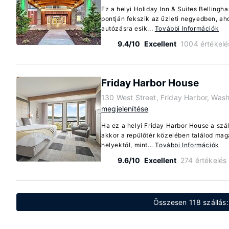
Ez a helyi Holiday Inn & Suites Belling
pontján fekszik az üzleti negyedben, ah
autózásra esik...
További Információk
9.4/10
Excellent
1004 értékelé
Friday Harbor House
130 West Street, Friday Harbor, Was
megjelenítése
Ha ez a helyi Friday Harbor House a szál
akkor a repülőtér közelében találod mag
helyektől, mint...
További Információk
9.6/10
Excellent
274 értékelés
Összesen 118 szállás: