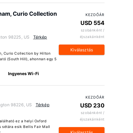
ham, Curio Collection
KEZDŐÁR
USD 554
szobánként /
gton 98225, US
Térkép
éjszakánként
Kiválasztás
, Curio Collection by Hilton
ató (South Hill), ahonnan egy 5
Ingyenes Wi-Fi
KEZDŐÁR
ington 98226, US
Térkép
USD 230
szobánként /
éjszakánként
lálható ez a helyi Oxford
sétára esik Bellis Fair Mall
Kiválasztás
k