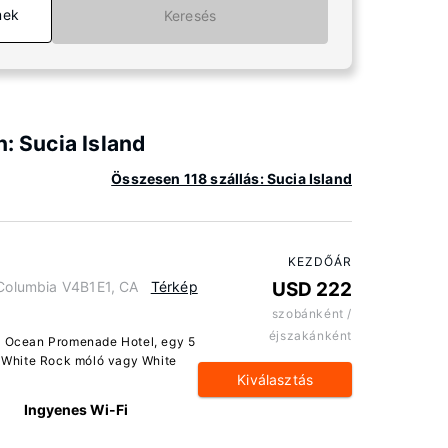
mek
Keresés
: Sucia Island
Összesen 118 szállás: Sucia Island
KEZDŐÁR
 Columbia V4B1E1, CA
Térkép
USD 222
szobánként /
éjszakánként
yi Ocean Promenade Hotel, egy 5
l. White Rock móló vagy White
Kiválasztás
Ingyenes Wi-Fi