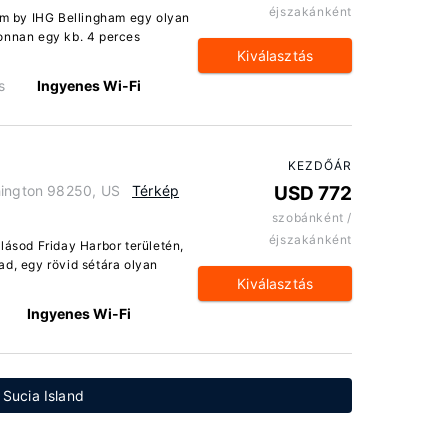
éjszakánként
ham by IHG Bellingham egy olyan
onnan egy kb. 4 perces
Kiválasztás
s
Ingyenes Wi-Fi
KEZDŐÁR
hington 98250, US
Térkép
USD 772
szobánként /
éjszakánként
lásod Friday Harbor területén,
ad, egy rövid sétára olyan
Kiválasztás
Ingyenes Wi-Fi
 Sucia Island