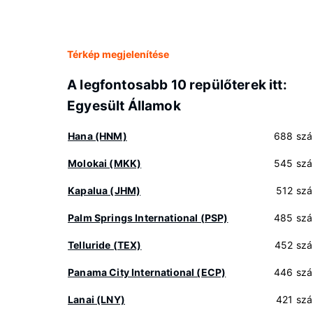
Térkép megjelenítése
A legfontosabb 10 repülőterek itt:
Egyesült Államok
Hana (HNM)
688 szá
Molokai (MKK)
545 szá
Kapalua (JHM)
512 szá
Palm Springs International (PSP)
485 szá
Telluride (TEX)
452 szá
Panama City International (ECP)
446 szá
Lanai (LNY)
421 szá