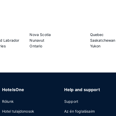
Nova Scotia
Quebec
d Labrador
Nunavut
Saskatchewan
ries
Ontario
Yukon
HotelsOne
Help and support
Rólunk
Support
Hotel tulajdonosok
Az én foglalásaim