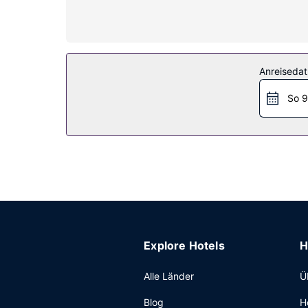
Safes und kostenloses Mineralwasser.
Ausstattung der Anlage
Gönn dir einen Besuch des Wellnessbereichs, der
Sauna und Fitnessmöglichkeiten. Kostenloses WL
Anreiseda
Restaurant
So 9
Lass dir eine Mahlzeit bei Mad Fine Dine schmec
Getränk an der Bar/Lounge oder der Poolbar.
Sonstige Einrichtungen
Zum Angebot gehören ein Textilreinigungsservic
Service (kostenpflichtig).
Explore Hotels
H
Alle Länder
Ü
Blog
H