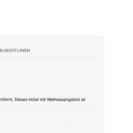
ELRICHTLINIEN
tfernt. Dieses Hotel mit Wellnessangebot ist
zugang (kostenlos) ist ebenso verfügbar wie
. Zur Austattung gehören Telefone ebenso wie