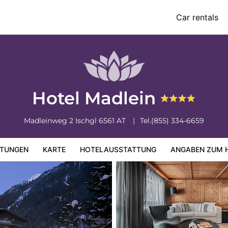
Car rentals
ung
Angaben zum Hotel
Hotelrichtlinien
Hotel Madlein
Madleinweg 2
Ischgl
6561
AT
Tel.
(855) 334-6659
TUNGEN
KARTE
HOTELAUSSTATTUNG
ANGABEN ZUM 