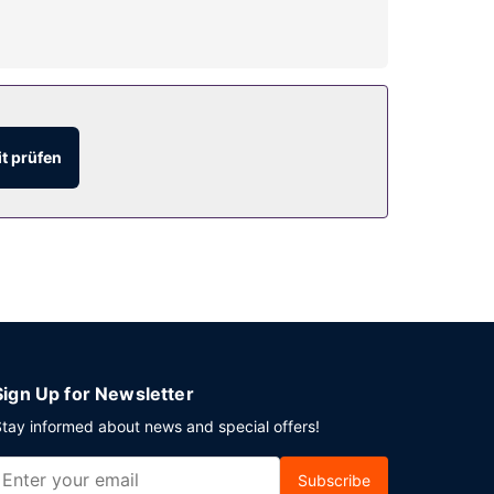
 Freizeiteinrichtungen profitieren: Innenpool,
fügung.
t prüfen
els. Entspann dich mit einem erfrischenden
hrung. Vor Ort gibt es Folgendes: Parken ohne
Sign Up for Newsletter
tay informed about news and special offers!
Subscribe