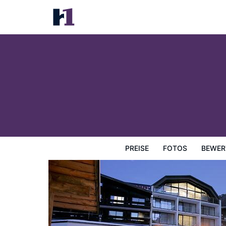
Hotel Madlein
Preise
Fotos
Bewertungen
Karte
Hotelausstatt
PREISE
FOTOS
BEWER