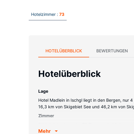
Hotelzimmer :
73
HOTELÜBERBLICK
BEWERTUNGEN
Hotelüberblick
Lage
Hotel Madlein in Ischgl liegt in den Bergen, nu
16,3 km von Skigebiet See und 46,2 km von Skige
Zimmer
Fühl dich in einem der 73 Zimmer, die Minibar u
Mehr
Kabelempfang. Es sind eigene Badezimmer mit D