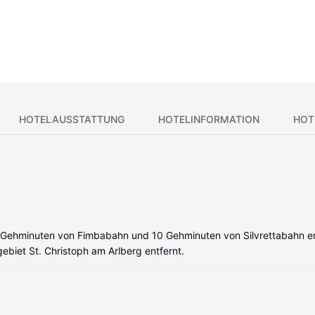
HOTELAUSSTATTUNG
HOTELINFORMATION
HOT
r 4 Gehminuten von Fimbabahn und 10 Gehminuten von Silvrettabahn en
biet St. Christoph am Arlberg entfernt.
nd einen Flachbildfernseher bieten, wie zu Hause. Ein WLAN-Internet
uschen vorhanden, die über Haartrockner und Bademäntel verfügen