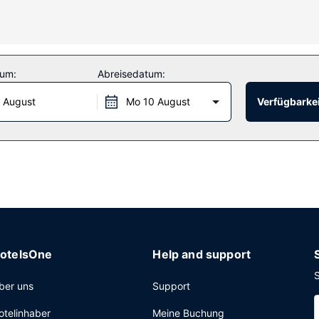
 Massagen und Gesichtsbehandlungen bietet. Du kannst von folgenden
AN, ein Concierge-Service und ein Skiraum stehen ebenfalls zur Ver
tum:
Abreisedatum:
 August
Mo 10 August
Verfügbarkei
ken oder nutz den Zimmerservice (bitte Zeiten beachten) dieses Hot
e, eine rund um die Uhr besetzte Rezeption und eine Gepäckaufbewa
otelsOne
Help and support
S
ber uns
Support
otelinhaber
Meine Buchung