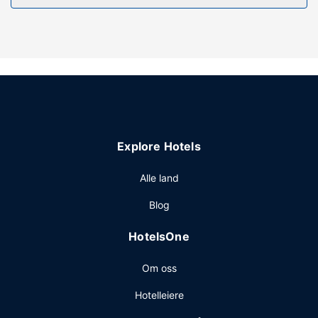
og ansiktsbehandlinger. Benytt deg av
rekreasjonsfasiliteter som et innendørsbasseng, en
badstue og et treningssenter. Dette hotellet har i tillegg wi-
fi (inkludert), concierge-tjenester og skioppbevaring.
Restaurant
Ta deg et måltid på Mad Fine Dine eller bli på rommet og
benytt deg av dette hotellets romservice (på fastsatte
tidspunkter). Besøk en bar/lounge eller en bassengbar og
Explore Hotels
slapp av med din favorittdrink.
Andre fasiliteter
Alle land
Gjester har tilgang til blant annet renseri-/vaskeritjenester,
Blog
en døgnåpen resepsjon og bagasjeoppbevaring. Gjestene
tilbys ubetjent parkering (mot et tillegg) på stedet.
HotelsOne
Om oss
Hotelleiere