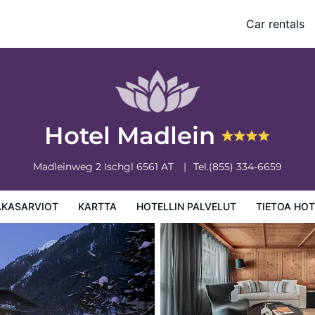
Car rentals
 palvelut
Tietoa hotellista
Hotellin säännöt
Hotel Madlein
Madleinweg 2
Ischgl
6561
AT
Tel.
(855) 334-6659
AKASARVIOT
KARTTA
HOTELLIN PALVELUT
TIETOA HOT