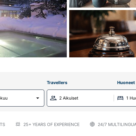
Travellers
Huoneet
okuu
2 Aikuiset
1 Hu
TS
25+ YEARS OF EXPERIENCE
24/7 MULTILINGU