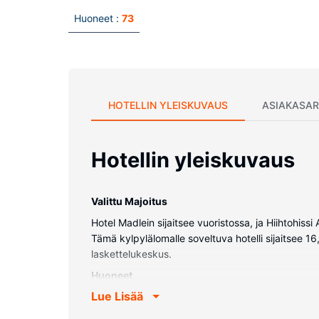
Huoneet :
73
HOTELLIN YLEISKUVAUS
ASIAKASAR
Hotellin yleiskuvaus
Valittu Majoitus
Hotel Madlein sijaitsee vuoristossa, ja Hiihtohi
Tämä kylpylälomalle soveltuva hotelli sijaitsee 
laskettelukeskus.
Huoneet
Lue Lisää
Kaikkien 73 huoneen varusteluun kuuluu minibaar
kylpyhuone, ja sen varusteluun kuuluu suihku, hius