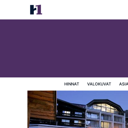
Hotel Madlein
Hinnat
Valokuvat
Asiakasarviot
Kartta
Hotellin
HINNAT
VALOKUVAT
ASI