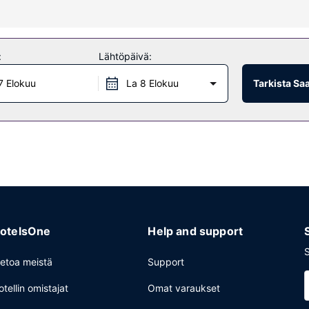
palveluihin sisältyvät muun muassa hierontapalvelut ja kasvohoidot. P
u muun muassa ilmainen langaton internetyhteys, concierge-palvelut j
:
Lähtöpäivä:
7 Elokuu
La 8 Elokuu
Tarkista Sa
lutessasi voit myös hyödyntää huonepalvelun (rajoitettuina aikoina) t
n parissa.
ri vuorokauden auki oleva vastaanotto ja matkatavarasäilytys. Palve
otelsOne
Help and support
S
ietoa meistä
Support
otellin omistajat
Omat varaukset