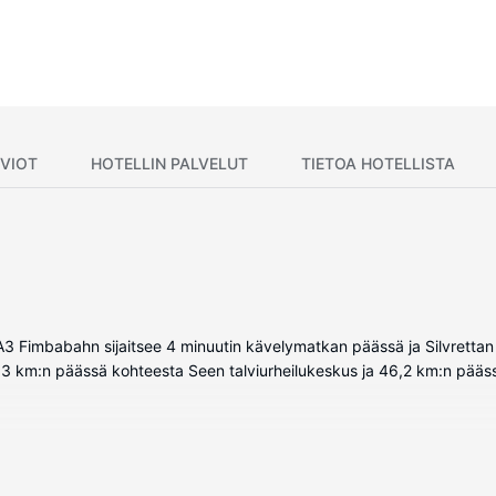
VIOT
HOTELLIN PALVELUT
TIETOA HOTELLISTA
ssi A3 Fimbabahn sijaitsee 4 minuutin kävelymatkan päässä ja Silvrett
16,3 km:n päässä kohteesta Seen talviurheilukeskus ja 46,2 km:n pääs
i ja taulutelevisio. Mukavuuksiin kuuluu kaapelikanavat sekä ilmain
tenkuivaaja ja kylpytakit. Varusteluun kuuluu puhelin, tallelokero ja i