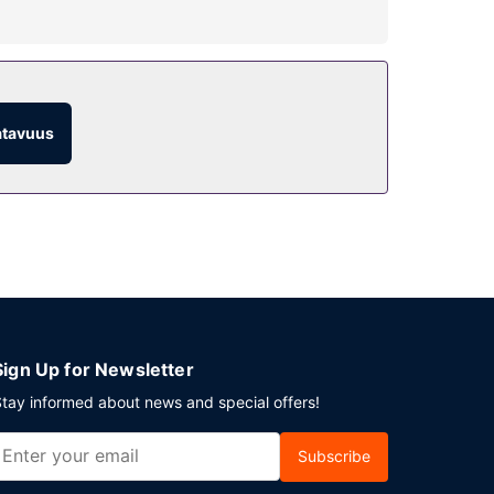
aikan päällä on lisäksi sisäuima-allas, sauna
a suksivarasto.
atavuus
arjonnan. Palveluihin kuuluu myös baari/aulabaari
luihin kuuluu maksullinen omatoiminen
Sign Up for Newsletter
tay informed about news and special offers!
Subscribe