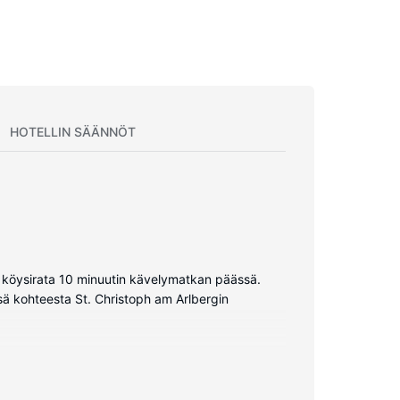
HOTELLIN SÄÄNNÖT
an köysirata 10 minuutin kävelymatkan päässä.
sä kohteesta St. Christoph am Arlbergin
en langaton internetyhteys. Huoneissa on oma
lmainen pullovesi.