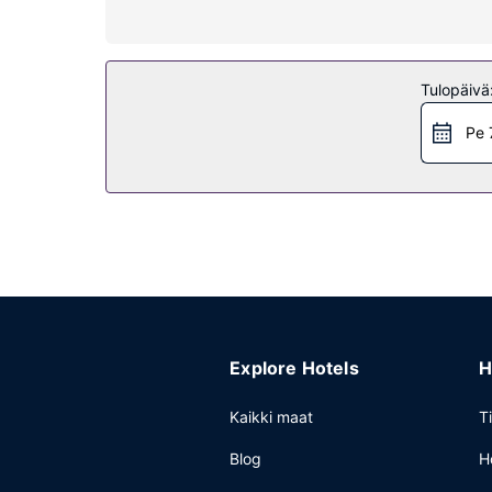
Kiinteistön miellyttävyys
Voit rentoutua täyden palvelun kylpylässä, jonka 
sekä kuntosali. Tämän hotellin palveluihin kuulu
Tulopäivä
Ravintola
Pe 
Mad Fine Dine palvelee hotellin asiakkaita, ja ha
ja allasbaari, joissa voit rentoutua raikkaan juoma
Muut mukavuudet
Käytössäsi on kuivapesula-/pesulapalvelut, ympä
pysäköinti.
Explore Hotels
H
Kaikki maat
T
Blog
H