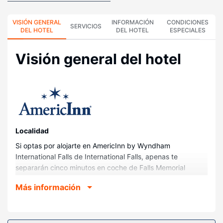
VISIÓN GENERAL
INFORMACIÓN
CONDICIONES
SERVICIOS
DEL HOTEL
DEL HOTEL
ESPECIALES
Visión general del hotel
Localidad
Si optas por alojarte en AmericInn by Wyndham
International Falls de International Falls, apenas te
separarán cinco minutos en coche de Falls Memorial
Hospital y Parroquia de Santo Tomás de Aquino. Además,
Más información
este hotel se encuentra a 2,9 km de Parque Smokey Bear
y a 3,1 km de Museo Bronko Nagurski.
Habitaciones