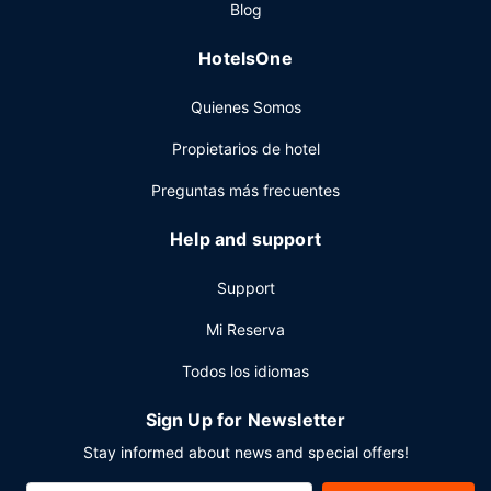
Blog
con una bebida en el bar o lounge. Se ofrece un desayuno
bufé gratuito todos los días de 06:00 a 10:00.
HotelsOne
Otros servicios
Quienes Somos
Tendrás un servicio de recepción las 24 horas, una
lavandería y un cajero automático a tu disposición. Hay un
Propietarios de hotel
aparcamiento sin asistencia gratuito disponible.
Preguntas más frecuentes
Help and support
Support
Mi Reserva
Todos los idiomas
Sign Up for Newsletter
Stay informed about news and special offers!