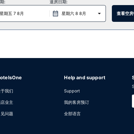
期:
退房日期:
Inn住客的杂货店/便利店随便找点吃的。特定日期举行免费招待会，您可以
早餐。
星期五 7 8月
星期六 8 8月
查看空房
ATM/银行服务。酒店提供免费自助停车。
otelsOne
Help and support
S
关于我们
Support
酒店业主
我的客房预订
常见问题
全部语言