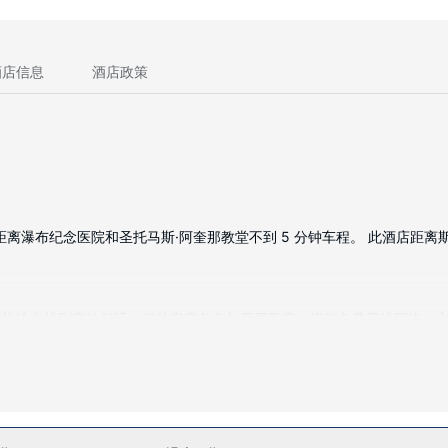
酒店信息
酒店政策
布，距离瀑布纪念医院和圣托马斯·阿奎那教堂不到 5 分钟车程。 此酒店距离斯摩
定能在旅途中找到家的舒适。您的客房备有加厚层卧床。提供免费无线网络
心等众多度假设施。