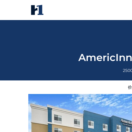
AmericInn by Wyndham Internat
价格
酒店照片
评语
地图
酒店设
AmericInn
250
价