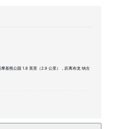
基熊公园 1.8 英里（2.9 公里），距离布龙 纳古
，方便您与朋友保持联系；卫星频道可满足您的娱乐需