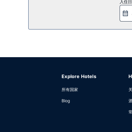
入住日
您可以到服务Wyndham国际瀑布旁的Americ
轻松一下。每日 06:00 至 10:00 提供免费的自助
其他设施
特色服务/设施包括24 小时前台服务、洗衣设施和
Explore Hotels
H
所有国家
Blog