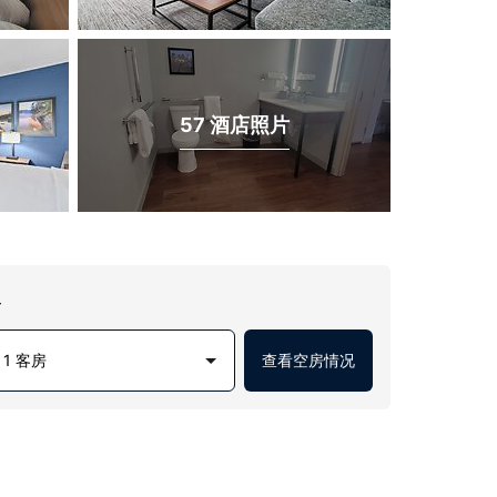
57 酒店照片
房
1 客房
查看空房情况