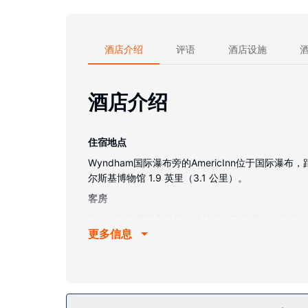
酒店介绍
评语
酒店设施
酒店介绍
住宿地点
Wyndham国际瀑布旁的AmericInn位于国际瀑
尔斯基博物馆 1.9 英里（3.1 公里）。
客房
有 85 间空调客房提供微波炉和LED 电视；您
更多信息
求。私人浴室提供名牌洗护用品和吹风机。
物业设施
不要错过室内游泳池、热水浴缸和24 小时健身中
餐厅