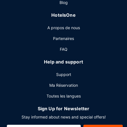
Blog
salon. Un petit déjeuner buffet gratuit est servi tous les
jours de 06 h 00 à 10 h 00.
HotelsOne
Autres services
A propos de nous
Les équipements et services proposés incluent une
réception ouverte 24 h/24, une laverie et un distributeur
Partenaires
automatique / des services bancaires. Un parking gratuit
est disponible dans l'enceinte de l'hébergement.
FAQ
Help and support
Support
Ma Réservation
Toutes les langues
Sign Up for Newsletter
Stay informed about news and special offers!