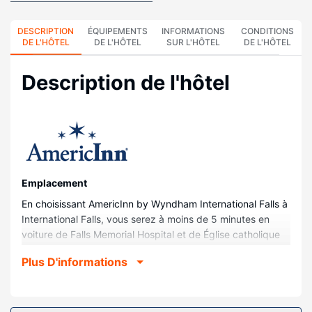
DESCRIPTION
ÉQUIPEMENTS
INFORMATIONS
CONDITIONS
DE L'HÔTEL
DE L'HÔTEL
SUR L'HÔTEL
DE L'HÔTEL
Description de l'hôtel
Emplacement
En choisissant AmericInn by Wyndham International Falls à
International Falls, vous serez à moins de 5 minutes en
voiture de Falls Memorial Hospital et de Église catholique
St Thomas Aquinas. Cet hôtel se trouve à 2,9 km de Parc
Plus D'informations
Smokey Bear et à 3,1 km de Bronko Nagurski Museum.
Chambres
Les 85 chambres climatisées de l'hébergement vous