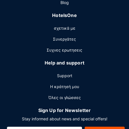
Blog
μέρας με ένα ποτό στο μπαρ/lounge. Σερβίρεται δωρεάν
πρωινό (σε μπουφέ) καθημερινά μεταξύ 6:00 π.μ. -
HotelsOne
10:00 π.μ..
Άλλες παροχές
σχετικά με
Στις σημαντικές παροχές περιλαμβάνονται ρεσεψιόν
Συνεργάτες
όλο το 24ωρο, εγκαταστάσεις πλυντηρίων και ΑΤΜ/
τραπεζικές υπηρεσίες. Στους χώρους μας θα βρείτε
Συχνες ερωτησεις
δωρεάν στάθμευση χωρίς παρκαδόρο.
Help and support
Support
Η κράτησή μου
Όλες οι γλώσσες
Sign Up for Newsletter
Stay informed about news and special offers!