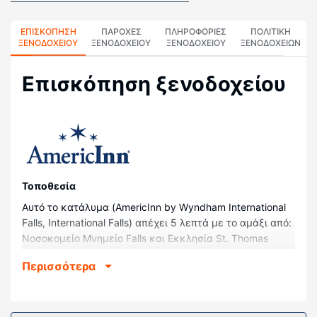
ΕΠΙΣΚΌΠΗΣΗ
ΠΑΡΟΧΕΣ
ΠΛΗΡΟΦΟΡΊΕΣ
ΠΟΛΙΤΙΚΗ
ΞΕΝΟΔΟΧΕΊΟΥ
ΞΕΝΟΔΟΧΕΙΟΥ
ΞΕΝΟΔΟΧΕΊΟΥ
ΞΕΝΟΔΟΧΕΊΩΝ
Επισκόπηση ξενοδοχείου
Τοποθεσία
Αυτό το κατάλυμα (AmericInn by Wyndham International
Falls, International Falls) απέχει 5 λεπτά με το αμάξι από:
Νοσοκομείο Μνημείο Falls και Εκκλησία St. Thomas
Aquinas Parish. Αυτό το ξενοδοχείο απέχει 2,9 χλμ. από:
Περισσότερα
Πάρκο Smokey Bear Park και 3,1 χλμ. από: Μουσείο
Bronko Nagurski Museum.
Δωμάτια