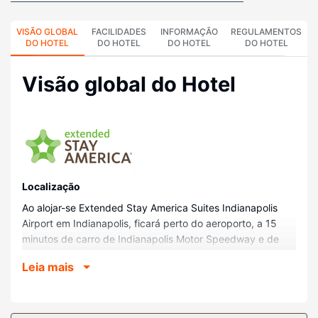
VISÃO GLOBAL
FACILIDADES
INFORMAÇÃO
REGULAMENTOS
DO HOTEL
DO HOTEL
DO HOTEL
DO HOTEL
Visão global do Hotel
Localização
Ao alojar-se Extended Stay America Suites Indianapolis
Airport em Indianapolis, ficará perto do aeroporto, a 15
minutos de carro de Indianapolis Motor Speedway e de
Lucas Oil Stadium. Este hotel está a 10,6 km (6,6 mi) de
Leia mais
Indianapolis Zoo e a 12,2 km (7,6 mi) de Gainbridge
Fieldhouse.
Quartos