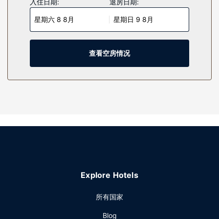
入住日期:
退房日期:
便利设施包括书桌和微波炉；而且按要求提供提供客房服务。
星期六 8 8月
星期日 9 8月
物业设施
您可利用免费 WiFi和自动售货机等便利服务和设施。
查看空房情况
餐厅
每日 06:00 至 09:30 提供免费的外带式早餐。
其他设施
特色服务/设施包括24 小时前台服务、洗衣设施和前台保管
箱。酒店提供免费自助停车。
Explore Hotels
所有国家
Blog