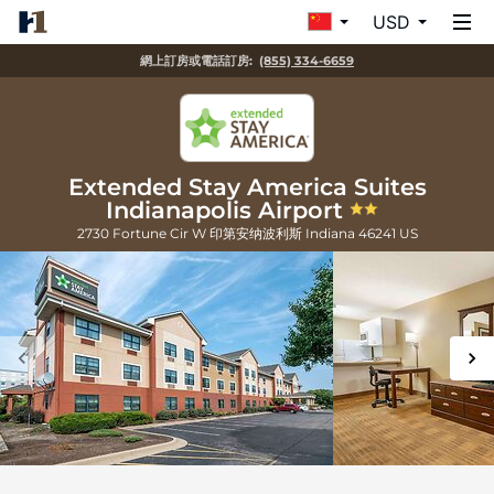
USD
網上訂房或電話訂房:
(855) 334-6659
Extended Stay America Suites
Indianapolis Airport
2730 Fortune Cir W
印第安纳波利斯
Indiana
46241
US