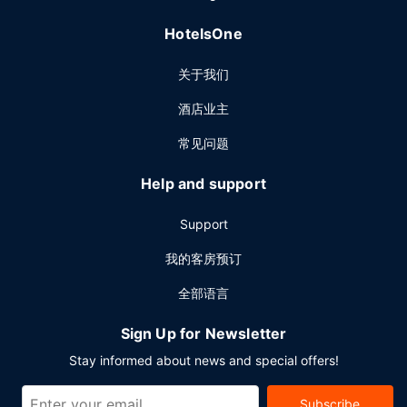
HotelsOne
关于我们
酒店业主
常见问题
Help and support
Support
我的客房预订
全部语言
Sign Up for Newsletter
Stay informed about news and special offers!
Subscribe