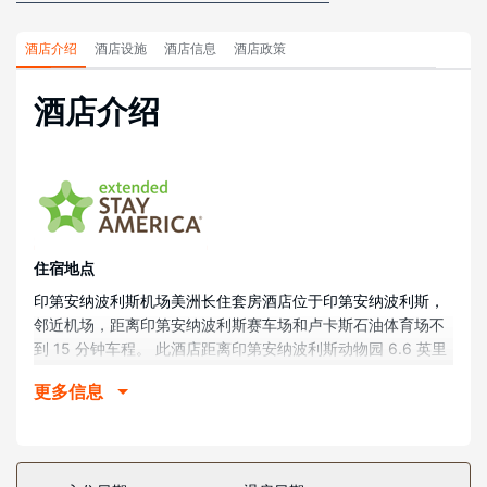
酒店介绍
酒店设施
酒店信息
酒店政策
酒店介绍
住宿地点
印第安纳波利斯机场美洲长住套房酒店位于印第安纳波利斯，
邻近机场，距离印第安纳波利斯赛车场和卢卡斯石油体育场不
到 15 分钟车程。 此酒店距离印第安纳波利斯动物园 6.6 英里
（10.6 公里），距离甘布里吉生活馆 7.6 英里（12.2 公里）。
更多信息
客房
107 间空调客房提供备有冰箱和炉灶的厨房；您定能在旅途中
找到家的舒适。带有有线频道的 32 英寸平板电视可满足您的
娱乐需求；同时提供免费无线网络，方便您与朋友保持联系。