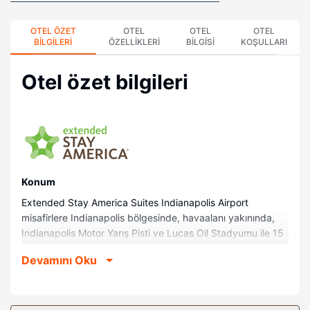
OTEL ÖZET
OTEL
OTEL
OTEL
BILGILERI
ÖZELLIKLERI
BILGISI
KOŞULLARI
Otel özet bilgileri
Konum
Extended Stay America Suites Indianapolis Airport
misafirlere Indianapolis bölgesinde, havaalanı yakınında,
Indianapolis Motor Yarış Pisti ve Lucas Oil Stadyumu ile 15
dakika sürüş mesafesinde konaklama fırsatı sunuyor. Bu
Devamını Oku
otel Indiana Kongre Merkezi ile 7,2 mi (11,5 km) ve
Indianapolis Hayvanat Bahçesi ile 6,6 mi (10,6 km)
mesafede.