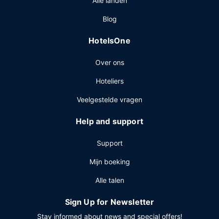
Alle landen
ontbijtbuffet.
Overige voorzieningen
Blog
Enkele van de voorzieningen zijn gratis kabelinternet, een
HotelsOne
24-uurs businesscentrum en een 24-uurs receptie. Plan je
een evenement in Indianapolis? Kies voor dit hotel met 86
Over ons
vierkante meter aan ruimte, waaronder een
conferentieruimte en een vergaderruimte. Een
Hoteliers
shuttleservice van/naar de luchthaven is op beperkte
tijden tegen betaling beschikbaar en ter plaatse heb je
Veelgestelde vragen
gratis parkeerplaatsen.
Help and support
Support
Mijn boeking
Alle talen
Sign Up for Newsletter
Stay informed about news and special offers!