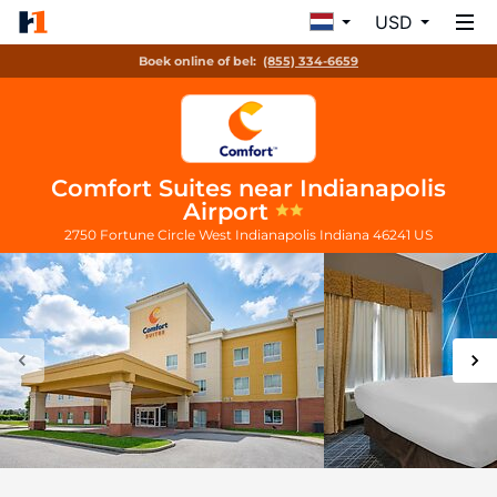
USD
Boek online of bel:
(855) 334-6659
Comfort Suites near Indianapolis
Airport
2750 Fortune Circle West
Indianapolis
Indiana
46241
US