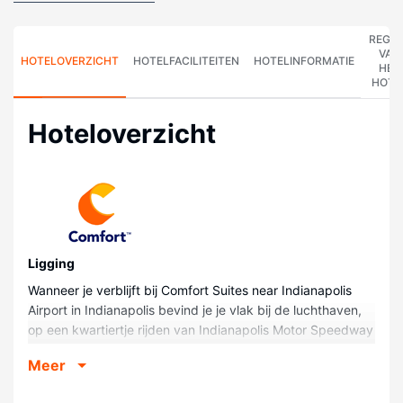
REGE
VAN
HOTELOVERZICHT
HOTELFACILITEITEN
HOTELINFORMATIE
HET
HOTE
Hoteloverzicht
Ligging
Wanneer je verblijft bij Comfort Suites near Indianapolis
Airport in Indianapolis bevind je je vlak bij de luchthaven,
op een kwartiertje rijden van Indianapolis Motor Speedway
en Lucas Oil-stadion. Dit hotel ligt op 12,2 km van
Meer
Gainbridge Fieldhouse en op 10,5 km van Indianapolis
Zoo.