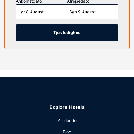
Ankomstdato
Afrejsedato
køleskab og mikrobølgeovn. Der er gratis Wi-Fi og
Lør 8 August
Søn 9 August
internetforbindelse via kabel, og du kan også underholde
dig med et 45-tommers fladskærms-tv med kabelkanaler.
Værelset har et privat badeværelse med en kombination af
bruser/badekar samt gratis toiletartikler og hårtørrer.
Tjek ledighed
Faciliteter inkluderer skriveborde og separate
siddeområder, og rengøring udføres efter anmodning.
Ejendomsfacilitet
Gå ikke glip af de rekreative tilbud, inklusive en indendørs
pool og et fitnesscenter. Andre faciliteter på dette hotel
inkluderer gratis trådløs internetadgang og automat.
Restaurant
Tag et smut forbi den lokale snackbar/deli, der betjener
Comfort Suites near Indianapolis Airports gæster. Gratis
Explore Hotels
morgenmadsbuffet serveres dagligt fra kl. 06.30 til kl.
09.30.
Alle lande
Andre faciliteter
Blog
Gæsterne har blandt andet adgang til gratis