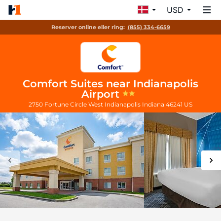
USD
Reserver online eller ring:
(855) 334-6659
Comfort Suites near Indianapolis
Airport
2750 Fortune Circle West
Indianapolis
Indiana
46241
US