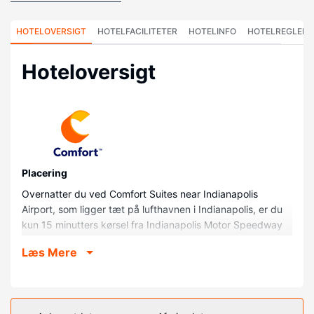
HOTELOVERSIGT
HOTELFACILITETER
HOTELINFO
HOTELREGLER
Hoteloversigt
Placering
Overnatter du ved Comfort Suites near Indianapolis
Airport, som ligger tæt på lufthavnen i Indianapolis, er du
kun 15 minutters kørsel fra Indianapolis Motor Speedway
og Lucas Oil Stadium. Dette hotel ligger 12,2 km fra
Læs Mere
Gainbridge Fieldhouse og 10,5 km fra Indianapolis
Zoologiske Have.
Værelser
Føl dig hjemme i et af de 70 værelser, der indeholder