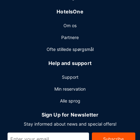
internetforbindelse via kabel, et døgnåbent
HotelsOne
forretningscenter og en døgnåben reception. Planlægger
du et arrangement i Indianapolis? På dette hotel er der et
Om os
område på 86 kvadratmeter til rådighed, bestående af
konferencelokaler og et mødelokale. Lufthavnstransport
Partnere
tur-retur er til rådighed mod et tillægsgebyr i et begrænset
tidsrum, og gratis selvstændig parkering findes desuden
Ofte stillede spørgsmål
på stedet.
Help and support
Support
Min reservation
Alle sprog
Sign Up for Newsletter
Stay informed about news and special offers!
Subscribe