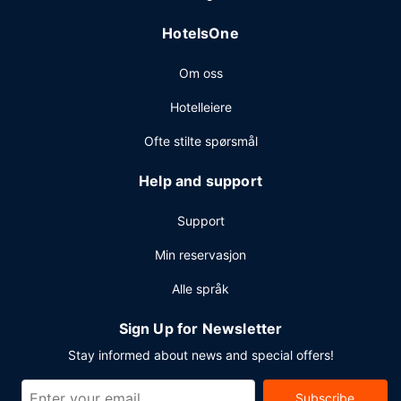
døgnåpen resepsjon. Planlegger du en event i
HotelsOne
Indianapolis? Som en av dette hotellet sine gjester tilbys
du møte- og konferanserom på opp til 86 kvadratmeter,
Om oss
blant annet konferanserom og møterom. Gjestene tilbys
flyplasstransport i et begrenset tidsintervall, mot et tillegg,
Hotelleiere
og ubetjent parkering (inkludert) er tilgjengelig i nærheten.
Ofte stilte spørsmål
Help and support
Support
Min reservasjon
Alle språk
Sign Up for Newsletter
Stay informed about news and special offers!
Subscribe