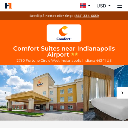
USD
Bestill på nettet eller ring:
(855) 334-6659
Comfort Suites near Indianapolis
Airport
2750 Fortune Circle West
Indianapolis
Indiana
46241
US