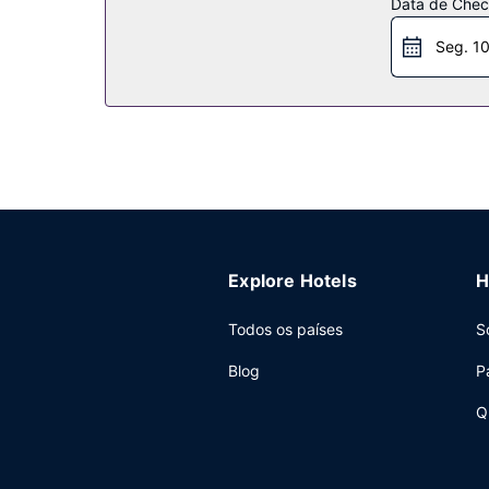
Restaurante
Data de Check
O hotel serve pequeno-almoços buffet durante a
Seg. 1
Outros serviços
As principais comodidades incluem registo de sa
organizar os seus eventos. O hotel conta com tr
Explore Hotels
H
Todos os países
S
Blog
P
Q