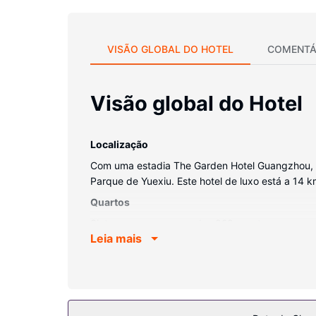
VISÃO GLOBAL DO HOTEL
COMENTÁ
Visão global do Hotel
Localização
Com uma estadia The Garden Hotel Guangzhou, f
Parque de Yuexiu. Este hotel de luxo está a 14 
Quartos
Sinta-se em casa num dos 828 quartos, com um mi
Leia mais
um polibã e uma banheira separados com um chuv
Serviço do hotel
Tire partido das várias opções de entretenimento 
incluem Wi-fi grátis, serviços de concierge e um 