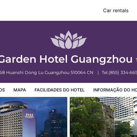
Car rentals
o Hotel
Informação do Hotel
Regulamentos do Hotel
Garden Hotel Guangzhou
68 Huanshi Dong Lu
Guangzhou
510064
CN
Tel.
(855) 334-66
OS
MAPA
FACILIDADES DO HOTEL
INFORMAÇÃO DO H