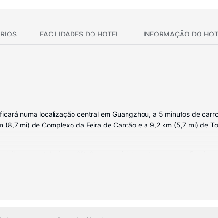
RIOS
FACILIDADES DO HOTEL
INFORMAÇÃO DO HOT
icará numa localização central em Guangzhou, a 5 minutos de carro
km (8,7 mi) de Complexo da Feira de Cantão e a 9,2 km (5,7 mi) de To
nibar e um televisor LCD. O acesso à internet com e sem fios é gra
eiro fixo e secadores de cabelo. As comodidades incluem ainda tele
e lazer ao seu dispor, incluindo campos de ténis exteriores, uma pis
cabeleireiro.