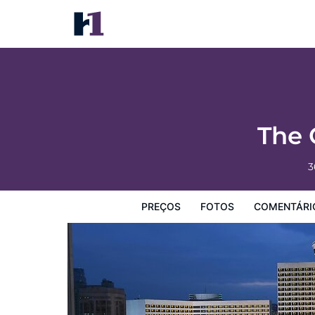
The Garden Hotel Guangzhou
Preços
Fotos
Comentários
Mapa
Facilidades d
The 
3
PREÇOS
FOTOS
COMENTÁRI