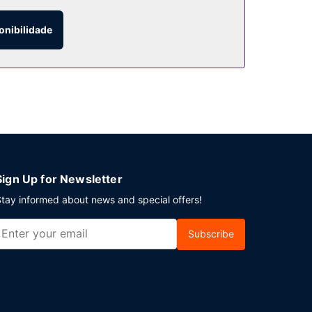
0 e as 11:00, mediante uma sobretaxa.
onibilidade
ras. Este hotel tem 9 salas de reuniões, para
retaxa e há estacionamento grátis no local.
Sign Up for Newsletter
tay informed about news and special offers!
Subscribe