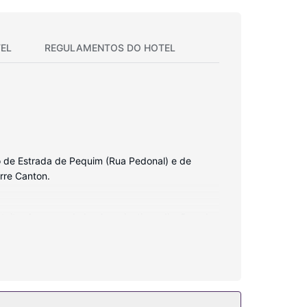
EL
REGULAMENTOS DO HOTEL
 de Estrada de Pequim (Rua Pedonal) e de
rre Canton.
tuito. As casas de banho privativas dispõem de
fone, além de cofres e de secretárias.
cina exterior e Sauna. As facilidades adicionais