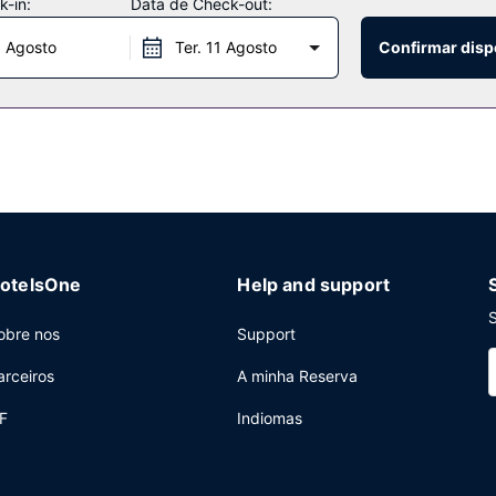
-in:
Data de Check-out:
 semana entre as 6:00 e as 10:30 e aos fins de semana entre as 6:0
0 Agosto
Ter. 11 Agosto
Confirmar disp
ída rápido, um serviço de limpeza a seco e uma receção aberta 24 ho
ansporte de/para o aeroporto (disponível 24 horas) mediante uma sob
otelsOne
Help and support
S
obre nos
Support
arceiros
A minha Reserva
F
Indiomas