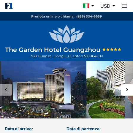
USD
Prenota online o chiama:
(855) 334-6659
The Garden Hotel Guangzhou
368 Huanshi Dong Lu
Canton
510064
CN
Data di arrivo:
Data di partenza: