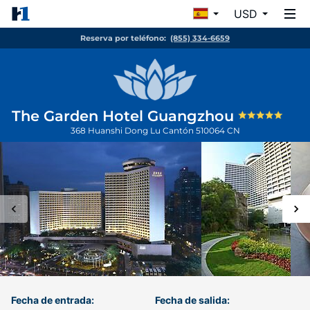
USD
Reserva por teléfono:
(855) 334-6659
The Garden Hotel Guangzhou
368 Huanshi Dong Lu
Cantón
510064
CN
Fecha de entrada:
Fecha de salida: