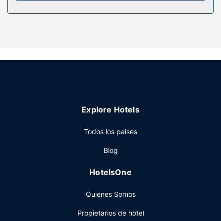
Servicios hotel
Para tus ratos libres, tienes instalaciones recreativas como
pistas de tenis al aire libre, una piscina al aire libre y sauna
a tu disposición. Encontrarás además conexión a Internet
wifi gratis, servicios de conserjería y una peluquería.
Restaurante
Si tienes ganas de comer algo de cocina internacional, ve
a Waterfall Restaurant瀑布餐厅, uno de los 10 restaurantes
Explore Hotels
de este hotel, o simplemente llama al servicio de
habitaciones las 24 horas. El desayuno bufé, con un coste
Todos los paises
adicional, se ofrece de lunes a viernes de 06:00 a 10:30,
mientras que los fines de semana el horario es de 06:00 a
Blog
11:00.
Otros servicios
HotelsOne
Tendrás check-out exprés, tintorería y un servicio de
Quienes Somos
recepción las 24 horas a tu disposición. Este hotel pone a
tu disposición 9 salas de reuniones donde celebrar todo
Propietarios de hotel
tipo de eventos. Pagando un pequeño suplemento podrás