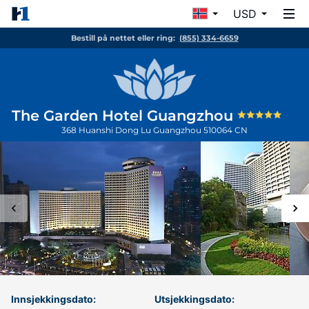
USD
Bestill på nettet eller ring:
(855) 334-6659
The Garden Hotel Guangzhou
368 Huanshi Dong Lu
Guangzhou
510064
CN
Innsjekkingsdato:
Utsjekkingsdato: