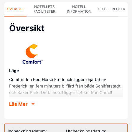
HOTELLETS
HOTELL
ÖVERSIKT
HOTELLREGLER
FACILITETER
INFORMATION
Översikt
Läge
Comfort Inn Red Horse Frederick ligger i hjärtat av
Frederick, en fem minuters bilfärd från både Schifferstadt
och Baker Park. Detta hotell ligger 2,4 km från Carroll
Creek Linear Park och 2,6 km från Hood College.
Läs Mer
Hotellrum
Känn dig som hemma i ett av de 69 luftkonditionerade
rummen med kylskåp och platt-tv. Sängen har memory
foam-madrass, duntäcken och sängtillbehör av högsta
Incheckningsdatum:
Utcheckningsdatum: