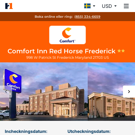
USD
Boka online eller ring:
(855) 334-6659
Comfort Inn Red Horse Frederick
998 W Patrick St
Frederick
Maryland
21703
US
Incheckningsdatum:
Utcheckningsdatum: