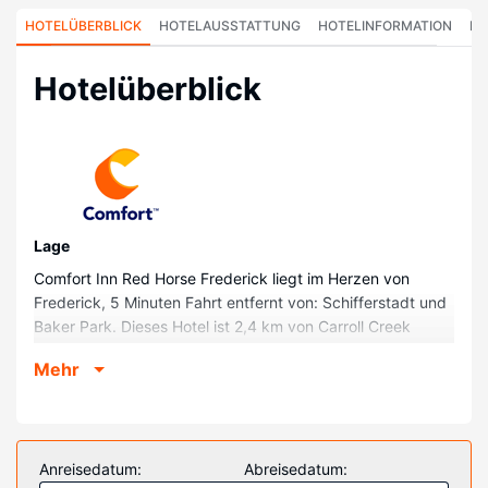
HOTELÜBERBLICK
HOTELAUSSTATTUNG
HOTELINFORMATION
HO
Hotelüberblick
Lage
Comfort Inn Red Horse Frederick liegt im Herzen von
Frederick, 5 Minuten Fahrt entfernt von: Schifferstadt und
Baker Park. Dieses Hotel ist 2,4 km von Carroll Creek
Linear Park und 2,6 km von Hood College entfernt.
Mehr
Zimmer
Fühl dich in einem der 69 klimatisierten Zimmer mit
Kühlschrank und Flachbildfernseher wie zu Hause. Dein
Memory-Foam Bett bietet Daunenbettdecken und
Anreisedatum:
Abreisedatum:
hochwertige Bettwaren. Es gibt einen kostenfreien