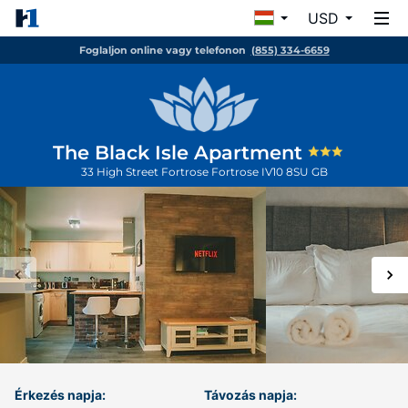
USD
Foglaljon online vagy telefonon
(855) 334-6659
The Black Isle Apartment
33 High Street Fortrose
Fortrose
IV10 8SU
GB
Érkezés napja:
Távozás napja: