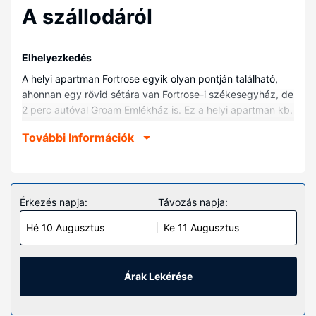
A szállodáról
Elhelyezkedés
A helyi apartman Fortrose egyik olyan pontján található,
ahonnan egy rövid sétára van Fortrose-i székesegyház, de
2 perc autóval Groam Emlékház is. Ez a helyi apartman kb.
20,3 km-re található Invernessi székesegyház, ill. 20,4
További Információk
km-re Invernessi várkastély helyszíneitől.
Szobák
Helyezze magát kényelembe a(z) apartman vendégeként.
Érkezés napja:
Távozás napja:
Hé 10 Augusztus
Ke 11 Augusztus
Árak Lekérése