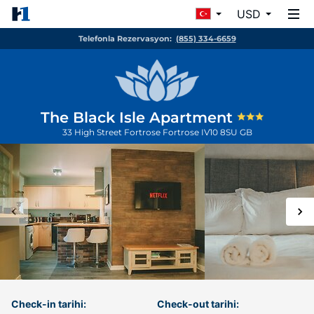
USD
Telefonla Rezervasyon:
(855) 334-6659
The Black Isle Apartment
33 High Street Fortrose
Fortrose
IV10 8SU
GB
Check-in tarihi:
Check-out tarihi: