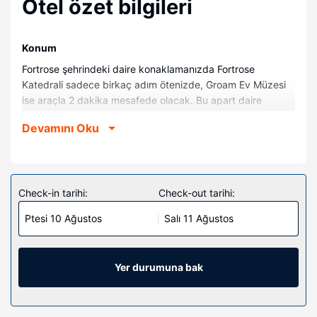
Otel özet bilgileri
Konum
Fortrose şehrindeki daire konaklamanızda Fortrose
Katedrali sadece birkaç adım ötenizde, Groam Ev Müzesi
ise araçla 2 dakika mesafede olacak. Bu apart daire
Inverness Katedrali ile 12,6 mi (20,3 km) ve Inverness
Devamını Oku
Kalesi ile 12,7 mi (20,4 km) mesafede.
Odalar
Konforunuz için daire vardır.
Check-in tarihi:
Check-out tarihi:
Ptesi 10 Ağustos
Salı 11 Ağustos
Yer durumuna bak