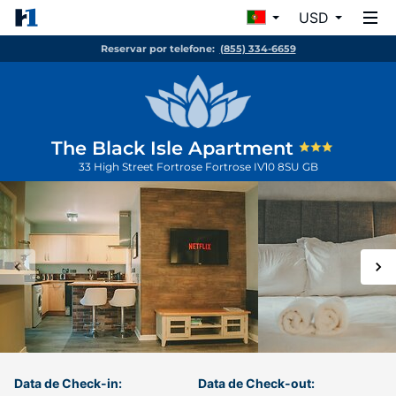
USD
Reservar por telefone:
(855) 334-6659
The Black Isle Apartment
33 High Street Fortrose
Fortrose
IV10 8SU
GB
Data de Check-in:
Data de Check-out: