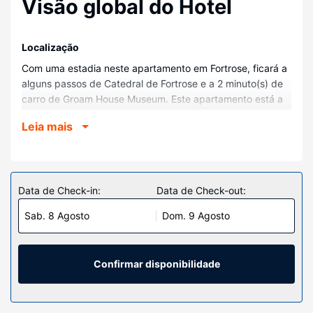
Visão global do Hotel
Localização
Com uma estadia neste apartamento em Fortrose, ficará a
alguns passos de Catedral de Fortrose e a 2 minuto(s) de
carro de Groam House Museum. Este apartamento está a
20,3 km (12,6 mi) de Catedral de Inverness e a 20,4 km
Leia mais
(12,7 mi) de Inverness Castle.
Quartos
Sinta-se em casa neste apartamento.
Data de Check-in:
Data de Check-out:
Sab. 8 Agosto
Dom. 9 Agosto
Confirmar disponibilidade