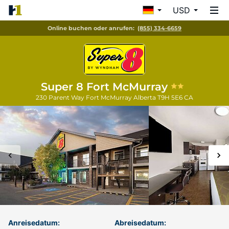
USD
Online buchen oder anrufen:
(855) 334-6659
Super 8 Fort McMurray
230 Parent Way
Fort McMurray
Alberta
T9H 5E6
CA
Anreisedatum:
Abreisedatum: