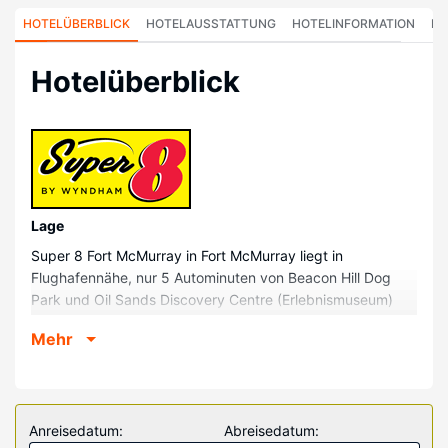
HOTELÜBERBLICK
HOTELAUSSTATTUNG
HOTELINFORMATION
HO
Hotelüberblick
Lage
Super 8 Fort McMurray in Fort McMurray liegt in
Flughafennähe, nur 5 Autominuten von Beacon Hill Dog
Park und Oil Sands Discovery Centre (Erlebnismuseum)
entfernt. Dieses Hotel ist 2,6 km von Gregoire Dog Park
Mehr
und 3,4 km von Heritage Park (Freiluftmuseum) entfernt.
Zimmer
Fühl dich in einem der 80 klimatisierten Zimmer mit
Kühlschrank und Flachbildfernseher wie zu Hause. Ein
Anreisedatum:
Abreisedatum:
WLAN-Internetzugang (kostenlos) ist ebenso verfügbar