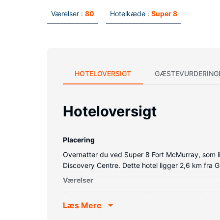
Værelser :
80
Hotelkæde :
Super 8
HOTELOVERSIGT
GÆSTEVURDERING
Hoteloversigt
Placering
Overnatter du ved Super 8 Fort McMurray, som lig
Discovery Centre. Dette hotel ligger 2,6 km fra 
Værelser
Føl dig hjemme i et af de 80 aircondition-afkøle
Læs Mere
kabelkanaler sørger for underholdningen. Værelset
inkluderer skriveborde og mikrobølgeovne, og re