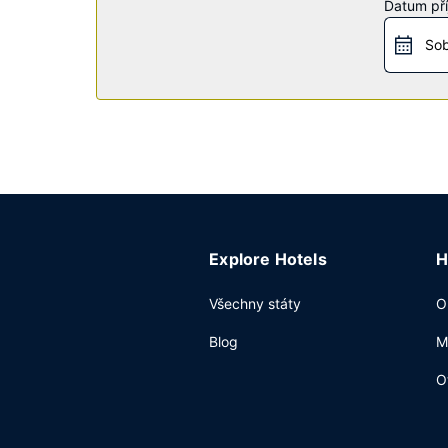
Datum pří
Restaurace
Sob
Denně od 5:30 do 9:30 budete zváni na kontinen
Další vybavení
Hostům jsou k dispozici zapůjčení novin ve vest
parkování zdarma.
Explore Hotels
H
Všechny státy
O
Blog
M
O