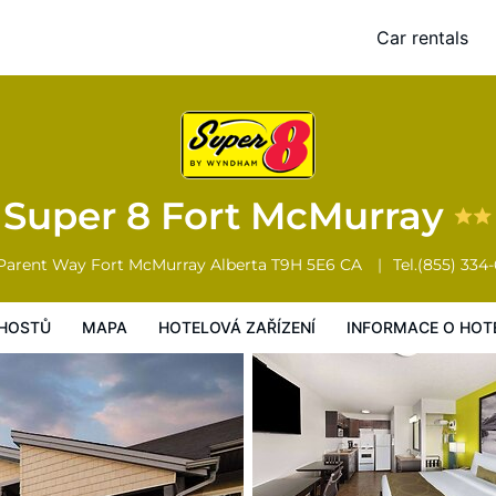
Car rentals
Mapa
Hotelová zařízení
Informace o hotelu
Všeobecné podmínk
Super 8 Fort McMurray
Parent Way
Fort McMurray
Alberta
T9H 5E6
CA
Tel.
(855) 334
HOSTŮ
MAPA
HOTELOVÁ ZAŘÍZENÍ
INFORMACE O HOT