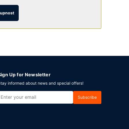
tupnost
v areálu je hostům k dispozici samostatné
Sign Up for Newsletter
tay informed about news and special offers!
Subscribe