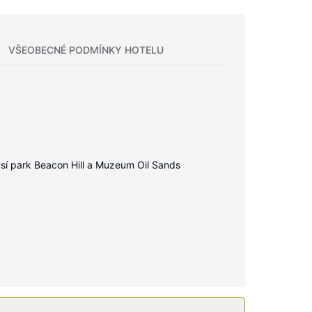
VŠEOBECNÉ PODMÍNKY HOTELU
sí park Beacon Hill a Muzeum Oil Sands
 cítit jako doma. Bezdrátový internet zdarma vám
, jehož součástí jsou vana se sprchou, toaletní
provádí denně.
 patří bezdrátový internet zdarma a prostory pro