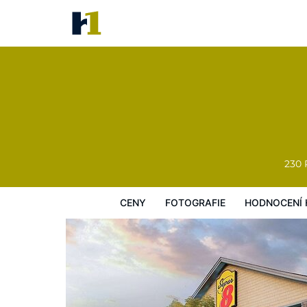
Super 8 Fort McMurray
Ceny
Fotografie
Hodnocení hostů
230 
CENY
FOTOGRAFIE
HODNOCENÍ 