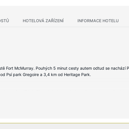
OSTŮ
HOTELOVÁ ZAŘÍZENÍ
INFORMACE HOTELU
ěstě Fort McMurray. Pouhých 5 minut cesty autem odtud se nachází P
 od Psí park Gregoire a 3,4 km od Heritage Park.
 vybavení patří lednička a televize s plochou obrazovkou, se budete
zí kabelové kanály, dobrou zábavu. Soukromé koupelny nabízí vybavení
vybavení a služby: psací stůl a mikrovlnná trouba. Úklid pokojů se 
zábavy, jako je například fitness centrum. K dalšímu vybavení hotelu
salón pro recepce a prodejní automat.