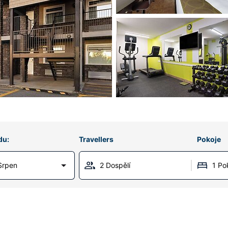
du:
Travellers
Pokoje
Srpen
2 Dospělí
1 Po