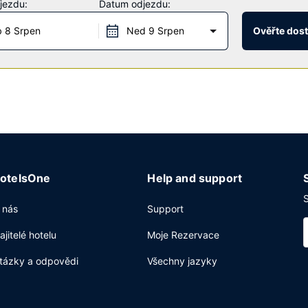
jezdu:
Datum odjezdu:
 8 Srpen
Ned 9 Srpen
Ověřte dos
tální snídani zdarma.
ibulu, recepce s nepřetržitým provozem a úschova zavazadel. Přímo 
otelsOne
Help and support
S
 nás
Support
ajitelé hotelu
Moje Rezervace
tázky a odpovědi
Všechny jazyky