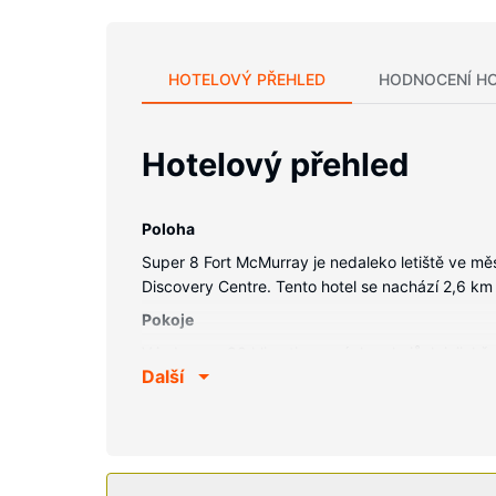
HOTELOVÝ PŘEHLED
HODNOCENÍ H
Hotelový přehled
Poloha
Super 8 Fort McMurray je nedaleko letiště ve m
Discovery Centre. Tento hotel se nachází 2,6 km
Pokoje
V jednom z 80 klimatizovaných pokojů, k jejichž
Další
zajistí spojení se světem a televize, která nabí
potřeby zdarma a vysoušeč vlasů. Další užitečné 
Vybavení nemovitosti
Hotel nabízí řadu možností sportovního vyžití a 
piknik. Tento hotel dále nabízí: barbecue grily, 