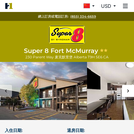
USD
網上訂房或電話訂房:
(855) 334-6659
Super 8 Fort McMurray
230 Parent Way
麦克默里堡
Alberta
T9H 5E6
CA
入住日期:
退房日期: