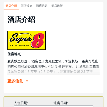
酒店介绍
酒店设施
酒店信息
酒店政策
酒店介绍
住宿地点
麦克默里堡速 8 酒店位于麦克默里堡，邻近机场，距离灯塔山
狗狗公园和油砂田发现中心不到 5 分钟车程。 此酒店距离格雷
瓜尔狗公园 1.6 英里（2.6 公里），距离遗址公园 2.1 英里
（3.4 公里）。
更多信息
客房
有 80 间空调客房提供冰箱和平板电视；您定能在旅途中找到
家的舒适。提供免费无线网络，方便您与朋友保持联系；有线
频道可满足您的娱乐需求。配备淋浴/盆浴组合的私人浴室提供
入住日期:
退房日期:
免费洗浴用品和吹风机。便利设施包括书桌和微波炉；而且每