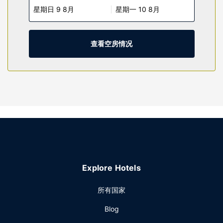
星期日 9 8月
星期一 10 8月
天提供客房服务。
物业设施
您可充分利用健身中心等度假设施，此外还有免费 WiFi和野餐
查看空房情况
区等。此酒店还提供烧烤炉、接待大厅和自动售货机。
餐厅
每日 05:30 至 09:30 提供免费的欧式早餐。
其他设施
特色服务/设施包括大堂免费报纸、24 小时前台服务和行李寄
存。酒店提供免费自助停车。
Explore Hotels
所有国家
Blog