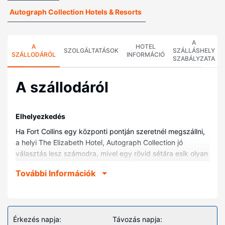
Autograph Collection Hotels & Resorts
A
A
HOTEL
SZOLGÁLTATÁSOK
SZÁLLÁSHELY
SZÁLLODÁRÓL
INFORMÁCIÓ
SZABÁLYZATA
A szállodáról
Elhelyezkedés
Ha Fort Collins egy központi pontján szeretnél megszállni,
a helyi The Elizabeth Hotel, Autograph Collection jó
választás lesz számodra, mivel egy rövid sétára esik olyan
helyektől, mint például Régi főtér, és többek között 2
További Információk
percre van autóval Coloradói Állami Egyetem is. Ez a helyi
hotel kb. 0,5 km-re található Cache La Poudre-folyó, ill.
0,7 km-re Fort Collins Múzeum és Felfedezési Tudományos
Központ helyszíneitől.
Érkezés napja:
Távozás napja:
Szobák