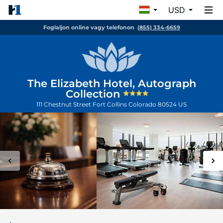
USD
Foglaljon online vagy telefonon
(855) 334-6659
The Elizabeth Hotel, Autograph
Collection
111 Chestnut Street
Fort Collins
Colorado
80524
US