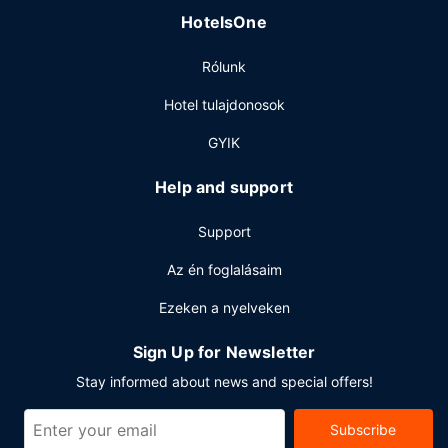
HotelsOne
Kóstolj meg valamit The Emporium menüjéről vagy snackelj
kávézó kínálatából. hotel azokra is gondol, akik inkább a
Rólunk
szobájukban maradnának: meghatározott napszakokban
rendelkezésre álló szobaszerviz. Kifújnád magad? Tarts
Hotel tulajdonosok
egy kis szünetet a 2 bár/társalgó frissítő italaival.
GYIK
Egyéb felszereltség
A szálláshelyen vegytisztítási/ruhatisztítási szolgáltatások,
Help and support
24 órában nyitva tartó recepció és poggyászok tárolása
lehetséges is igénybe vehető. A(z) hotel 7
Support
rendezvénytermet kínál különböző események
lebonyolítására. Az autóval érkező vendégek számára
Az én foglalásaim
egyéni parkolás (felár ellenében) biztosított a helyszínen.
Ezeken a nyelveken
Sign Up for Newsletter
Stay informed about news and special offers!
Subscribe