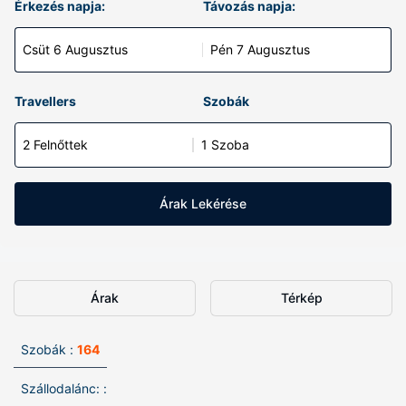
Érkezés napja:
Távozás napja:
Csüt 6 Augusztus
Pén 7 Augusztus
Travellers
Szobák
2 Felnőttek
1 Szoba
Árak Lekérése
Árak
Térkép
Szobák :
164
Szállodalánc: :