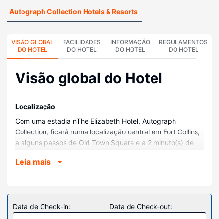
Autograph Collection Hotels & Resorts
VISÃO GLOBAL
FACILIDADES
INFORMAÇÃO
REGULAMENTOS
DO HOTEL
DO HOTEL
DO HOTEL
DO HOTEL
Visão global do Hotel
Localização
Com uma estadia nThe Elizabeth Hotel, Autograph
Collection, ficará numa localização central em Fort Collins,
a alguns passos de Old Town Square e a 2 minuto(s) de
carros de Colorado State University. Este hotel está a 0,5
Leia mais
km (0,3 mi) de Cache La Poudre River e a 0,7 km (0,4 mi)
de Fort Collins Museum & Discovery Science Center.
Quartos
Sinta-se em casa num dos 164 quartos com ar
Data de Check-in:
Data de Check-out:
condicionado e um televisor LCD. As camas têm colchões