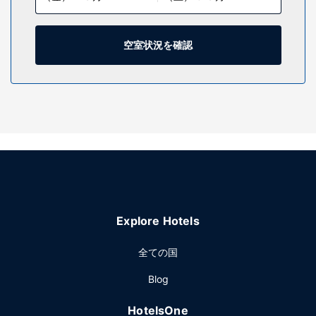
(無料)をお使いいただけるほか、ケーブルの番組をご覧いた
だけます。シャワーのある専用バスルームには、バスアメニ
ティ (無料)、ヘアドライヤーが備わっています。
空室状況を確認
施設
フィットネスセンターなどをレクリエーションに利用し、ル
ーフトップテラスや庭園からの眺めをお楽しみいただけま
す。その他の設備としてこのホテルでは、WiFi (無料)、ウェ
ディングサービス、ボールルームをご利用いただけます。
レストラン
The Emporiumでは食事、コーヒーショップ / カフェでは軽
食を楽しめます。ホテルでは、ルームサービス (営業時間限
定)も利用できます。少し疲れたなと思ったときは、2 か所の
Explore Hotels
バー / ラウンジ から 1 つ選んで、ひと休みしましょう。
その他の施設
全ての国
ドライクリーニング / ランドリー サービス、24 時間対応フ
Blog
ロントデスク、荷物保管サービスをお使いいただけます。こ
のホテル には、7 のミーティングルームがあり、各種イベン
HotelsOne
トにご利用いただけます。敷地内にはセルフパーキング (有