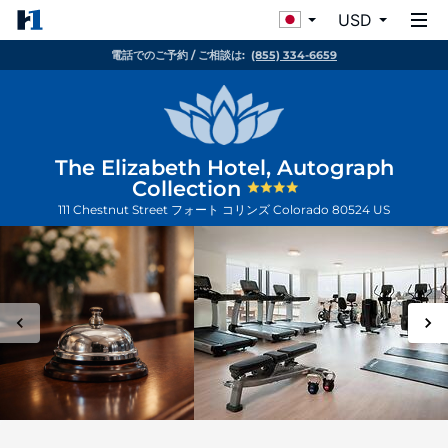
USD
電話でのご予約 / ご相談は:
(855) 334-6659
The Elizabeth Hotel, Autograph
Collection
111 Chestnut Street
フォート コリンズ
Colorado
80524
US