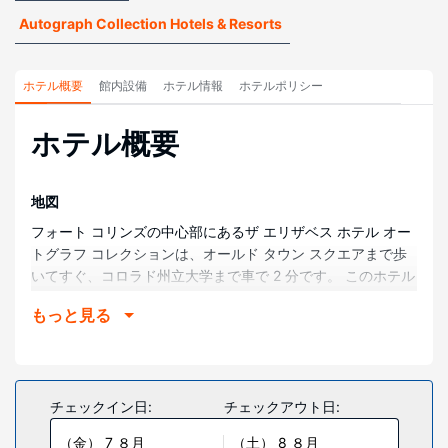
Autograph Collection Hotels & Resorts
ホテル概要
館内設備
ホテル情報
ホテルポリシー
ホテル概要
地図
フォート コリンズの中心部にあるザ エリザベス ホテル オー
トグラフ コレクションは、オールド タウン スクエアまで歩
いてすぐ、コロラド州立大学まで車で 2 分です。 このホテル
は、キャッシュ・ラ・プードル川まで 0.5 km、フォートコリ
もっと見る
ンズ博物館＆ディスカバリーサイエンスセンターまで 0.7 km
の場所にあります。
部屋
全部で 164 室ある冷房完備の客室には液晶テレビが備わって
チェックイン日:
チェックアウト日:
おり、ゆったりおくつろぎいただけます。ピロートップのベ
（金） 7 ８月
（土） 8 ８月
ッドに、イタリアのフレッテ製シーツが付いています。WiFi