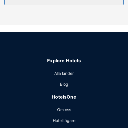
Boendet har även gratis wi-fi och varuautomat.
Restaurang
En gratis frukostbuffé ingår.
Övriga bekvämligheter
Gäster har tillgång till bland annat business-service,
expressincheckning och expressutcheckning. Avgiftsfri
parkering erbjuds på plats.
Explore Hotels
Alla länder
Blog
HotelsOne
Om oss
Hotell ägare