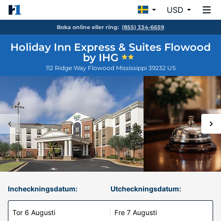
USD
Boka online eller ring:
(855) 334-6659
Holiday Inn Express & Suites Flowood
by IHG
112 Ridge Way
Flowood
Mississippi
39232
US
Incheckningsdatum:
Utcheckningsdatum:
Tor 6 Augusti
Fre 7 Augusti