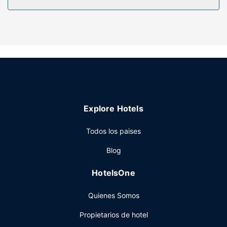
Elige entre las numerosas instalaciones recreativas
ofrecidas, que incluyen gimnasio y piscina al aire libre de
temporada. Encontrarás además conexión a Internet wifi
gratis y una máquina expendedora.
Restaurante
Se ofrece un desayuno bufé gratuito.
Otros servicios
Tendrás un centro de negocios, check-in exprés y check-
Explore Hotels
out exprés a tu disposición. Hay un aparcamiento sin
asistencia gratuito disponible.
Todos los paises
Blog
HotelsOne
Quienes Somos
Propietarios de hotel