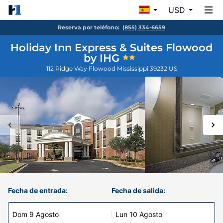
USD
Reserva por teléfono:
(855) 334-6659
Holiday Inn Express & Suites Flowood
by IHG
112 Ridge Way
Flowood
Mississippi
39232
US
Fecha de entrada:
Fecha de salida:
Dom 9 Agosto
Lun 10 Agosto