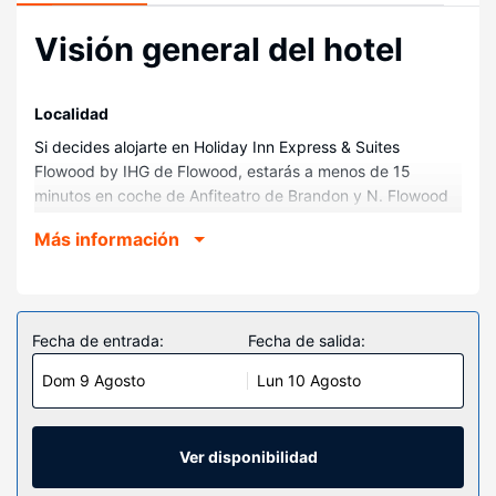
Visión general del hotel
Localidad
Si decides alojarte en Holiday Inn Express & Suites
Flowood by IHG de Flowood, estarás a menos de 15
minutos en coche de Anfiteatro de Brandon y N. Flowood
Hospital. Además, este hotel se encuentra a 17 km de
Más información
Universidad Estatal de Jackson y a 3,7 km de Merit Health
Woman's Hospital.
Habitaciones
Te sentirás como en tu propia casa en cualquiera de las
Fecha de entrada:
Fecha de salida:
100 habitaciones con frigorífico y televisión de pantalla
Dom 9 Agosto
Lun 10 Agosto
plana. La conexión wifi gratis te mantendrá en contacto
con los tuyos. Además, podrás disfrutar de canales por
cable. Entre las comodidades, se incluyen caja fuerte,
escritorio y teléfono con y llamadas locales gratuitas.
Ver disponibilidad
Servicios hotel