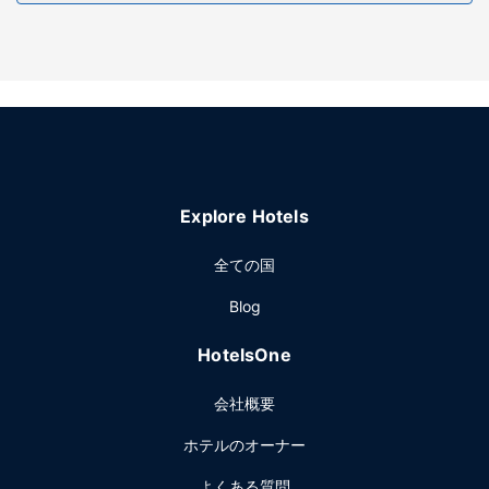
ーなどのレクリエーション設備をご利用ください。その他の
設備としてこのホテルでは、WiFi (無料)、ギフトショップ /
ニューススタンド、テレビ (共用エリア)をご利用いただけま
す。カジノにお出かけのお客様には、無料の送迎サービスを
ご利用いただけます。
レストラン
無料のビュッフェを、平日は 6:00 ～ 9:30 まで、週末は
6:30 ～ 10:00 までお召し上がりいただけます。
Explore Hotels
その他の施設
24 時間対応ビジネスセンター、エクスプレス チェックアウ
全ての国
ト、ドライクリーニング / ランドリー サービスをお使いいた
Blog
だけます。敷地内にはセルフパーキング (無料) が備わってい
ます。
HotelsOne
会社概要
ホテルのオーナー
よくある質問