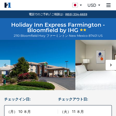
USD
電話でのご予約 / ご相談は:
(855) 334-6659
Holiday Inn Express Farmington -
Bloomfield by IHG
2110 Bloomfield Hwy
ファーミントン
New Mexico
87401
US
チェックイン日:
チェックアウト日:
（月） 10 ８月
（火） 11 ８月