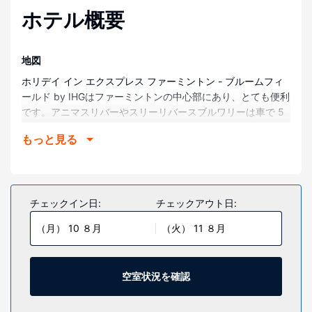
ホテル概要
地図
ホリデイ イン エクスプレス ファーミントン - ブルームフィ
ールド by IHGはファーミントンの中心部にあり、とても便利
です。アニマスリバーやスリーリバースブルワリーは車で 5
分です。 このホテルは、サンファン川まで 2.7 km、E3子供
もっと見る
博物館と科学センターまで 3 km の場所にあります。
部屋
全部で 101 ある冷房完備の客室には電子レンジ、DVD プレー
ヤーなどが備わっており、ゆっくりおくつろぎいただけま
チェックイン日:
チェックアウト日:
す。ピロートップのベッドに、高級寝具が付いています。32
（月） 10 ８月
（火） 11 ８月
インチの薄型テレビで衛星放送をご覧いただけるほか、WiFi
(無料)などもご利用いただけます。専用バスルームには、バ
スアメニティ (無料)、ヘアドライヤーが付いています。
空室状況を確認
施設
屋内プール、ホットタブ、24 時間営業のフィットネスセンタ