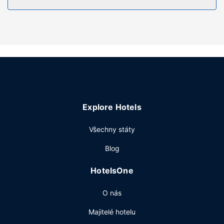
Vybavení nemovitosti
Můžete využít širokou nabídku rekreačních zařízení, mezi
něž patří mimo jiné krytý bazén, vířivka a fitness centrum s
nepřetržitým provozem. Součástí vybavení jsou také
bezdrátový internet zdarma, prodej novin a dárkových
předmětů a televize ve společných prostorách. Kyvadlová
doprava vás pohodlně a zdarma zaveze až ke kasinu.
Restaurace
Explore Hotels
Ve všední dny od 6:00 do 9:30 a o víkendu od 6:30 do
10:00 budete zváni na bufetovou snídani zdarma.
Všechny státy
Další vybavení
Blog
Hostům jsou k dispozici business centrum s nepřetržitým
provozem, expresní odhlášení při odjezdu a čistírna oděvů.
HotelsOne
Přímo v areálu je hostům k dispozici samostatné parkování
zdarma.
O nás
Majitelé hotelu