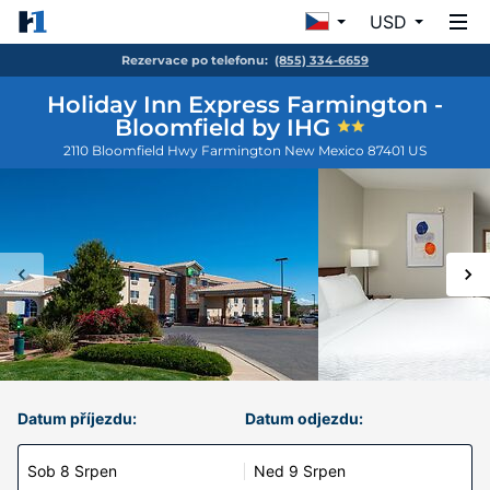
USD
Rezervace po telefonu:
(855) 334-6659
Holiday Inn Express Farmington -
Bloomfield by IHG
2110 Bloomfield Hwy
Farmington
New Mexico
87401
US
Datum příjezdu:
Datum odjezdu:
Sob 8 Srpen
Ned 9 Srpen