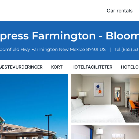
eld by IHG
Car rentals
faciliteter
Hoteloplysninger
Hotelregler
xpress Farmington - Bloom
loomfield Hwy
Farmington
New Mexico
87401
US
Tel.
(855) 3
ÆSTEVURDERINGER
KORT
HOTELFACILITETER
HOTELO