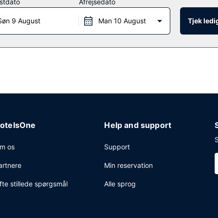
stdato
Afrejsedato
Søn 9 August
Man 10 August
Tjek led
kl. 06.00 til kl. 09.30 og fra kl. 06.30 til kl. 10.00 i weekenderne.
t forretningscenter, hurtig udtjekning og renseri/vaskeservice. Grat
otelsOne
Help and support
S
m os
Support
artnere
Min reservation
fte stillede spørgsmål
Alle sprog