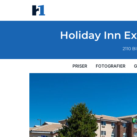
Holiday Inn Express Farmington - Bloomfi
Priser
Fotografier
Gæstevurderinger
Kort
Hotel
Holiday Inn E
2110 B
PRISER
FOTOGRAFIER
G