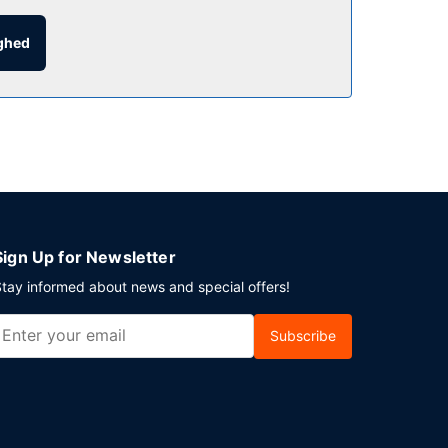
ighed
is selvstændig parkering er til rådighed på
Sign Up for Newsletter
tay informed about news and special offers!
Subscribe