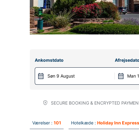
Ankomstdato
Afrejsedat
Søn 9 August
Man 1
SECURE BOOKING & ENCRYPTED PAYMEN
Værelser :
101
Hotelkæde :
Holiday Inn Expres