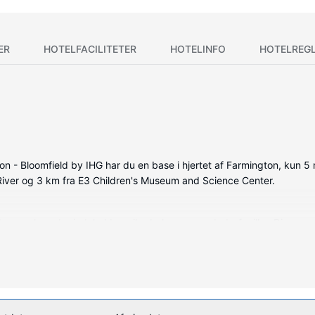
ER
HOTELFACILITETER
HOTELINFO
HOTELREG
 - Bloomfield by IHG har du en base i hjertet af Farmington, kun 5 
 River og 3 km fra E3 Children's Museum and Science Center.
lede værelser, der indeholder mikrobølgeovn og dvd-afspiller. Din s
d satellitkanaler, som sørger for underholdningen, og med gratis Wi-
rtørrer.
klusive en indendørs pool, et boblebad og et døgnåbent fitnesscenter. 
 på fællesarealer. Har du held i spil, er det nemt at komme til kasin