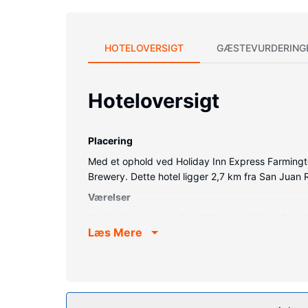
HOTELOVERSIGT
GÆSTEVURDERING
Hoteloversigt
Placering
Med et ophold ved Holiday Inn Express Farmington
Brewery. Dette hotel ligger 2,7 km fra San Juan
Værelser
Føl dig hjemme i et af de 101 aircondition-afkø
Læs Mere
sengetøj. Der er et 32-tommers fladskærms-tv me
privat badeværelse med gratis toiletartikler og hå
Ejendomsfacilitet
Drag fordel af de rekreative tilbud på stedet, in
trådløs internetadgang, gavebutik/aviskiosk og tv