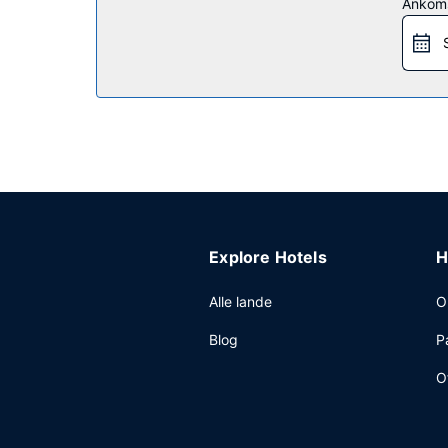
Ankom
Restaurant
Gratis morgenmadsbuffet serveres på hverdage fra 
Andre faciliteter
Gæsterne har blandt andet adgang til et døgnåben
stedet.
Explore Hotels
H
Alle lande
O
Blog
P
O