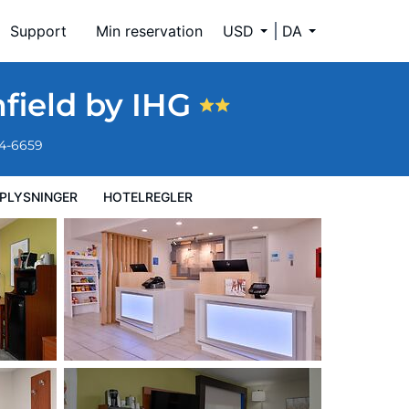
Support
Min reservation
USD
DA
field by IHG
34-6659
PLYSNINGER
HOTELREGLER