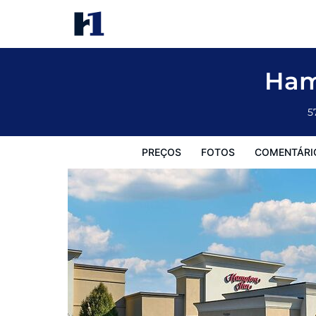
Hampton Inn Evansville/Airport
Preços
Fotos
Comentários
Mapa
Facilidades d
Ham
5
PREÇOS
FOTOS
COMENTÁRI