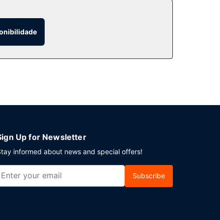
ueno-almoço buffet grátis, servido durante a
onibilidade
hotel tem 2 salas de reuniões, para organizar os
Sign Up for Newsletter
tay informed about news and special offers!
Subscribe