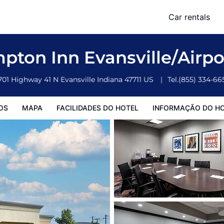
Car rentals
o Hotel
Informação do Hotel
Regulamentos do Hotel
pton Inn Evansville/Airp
701 Highway 41 N
Evansville
Indiana
47711
US
Tel.
(855) 334-66
OS
MAPA
FACILIDADES DO HOTEL
INFORMAÇÃO DO H