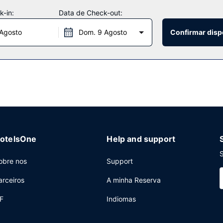
-in:
Data de Check-out:
-bar/pastelaria. Comece as suas manhãs da melhor forma com um peq
 Agosto
Dom. 9 Agosto
Confirmar disp
mana entre as 7:00 e as 10:00.
nter, registo de saída rápido e um serviço de limpeza a seco. Este 
porto é grátis (mediante pedido).
otelsOne
Help and support
S
obre nos
Support
arceiros
A minha Reserva
F
Indiomas