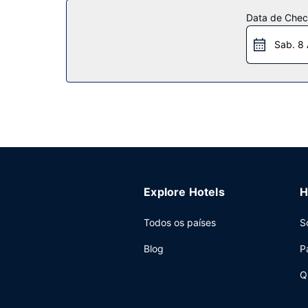
Restaurante
Data de Check
Hampton Inn Evansville/Airport dispõe de snack
Sab. 8
semana entre as 6:00 e as 9:00 e aos fins de se
Outros serviços
As principais comodidades incluem um business ce
seus eventos. O transporte grátis de/para o aero
Explore Hotels
H
Todos os países
S
Blog
P
Q