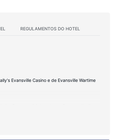
EL
REGULAMENTOS DO HOTEL
lly's Evansville Casino e de Evansville Wartime
ade. O acesso à internet sem fios permite-lhe
 artigos de higiene grátis e secadores de cabelo.
fitness. As facilidades adicionais incluem Wi-fi