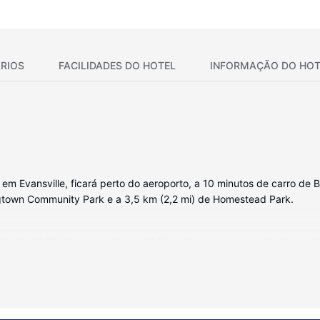
RIOS
FACILIDADES DO HOTEL
INFORMAÇÃO DO HOT
m Evansville, ficará perto do aeroporto, a 10 minutos de carro de Ba
ingtown Community Park e a 3,5 km (2,2 mi) de Homestead Park.
evisor LCD. As camas têm colchões pillowtop e roupa de alta qualid
ta a uma seleção de canais digitais. As casas de banho privativas têm
imento à sua disposição, incluindo uma piscina interior e uma sala de 
etes.