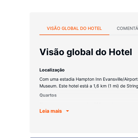
VISÃO GLOBAL DO HOTEL
COMENTÁ
Visão global do Hotel
Localização
Com uma estadia Hampton Inn Evansville/Airport e
Museum. Este hotel está a 1,6 km (1 mi) de Str
Quartos
Sinta-se em casa num dos 120 quartos com um tel
Leia mais
estar sempre contactável. Ao final do dia, assis
Serviço do hotel
Desfrute das várias propostas de lazer e entreten
grátis, uma lareira no lobby e um salão de banqu