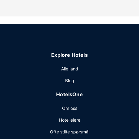
tillegg wi-fi (inkludert), peis i lobbyen og bankettsal.
Restaurant
Som gjest på Hampton Inn Evansville/Airport kan du få
deg en matbit i snackbaren/delikatesseforretningen.
Inkludert frokostbuffé serveres fra kl. 06.00 til kl. 09.00
på hverdagene og fra kl. 07.00 til kl. 10.00 i helgene.
Andre fasiliteter
Explore Hotels
Gjester har tilgang til blant annet et forretningssenter,
hurtigutsjekking og renseri-/vaskeritjenester. Dette hotellet
Alle land
tilbyr 2 møtelokaler for ulike typer møter og eventer.
Blog
Gjestene tilbys buss til og fra flyplassen på forespørsel
uten ekstra kostnad .
HotelsOne
Om oss
Hotelleiere
Ofte stilte spørsmål