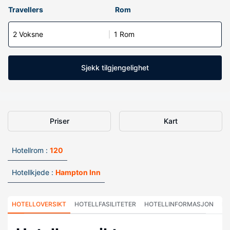
Travellers
Rom
2 Voksne
1 Rom
Sjekk tilgjengelighet
Priser
Kart
Hotellrom :
120
Hotellkjede :
Hampton Inn
HOTELLOVERSIKT
HOTELLFASILITETER
HOTELLINFORMASJON
HO