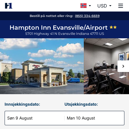
USD
Bestill på nettet eller ring:
(855) 334-6659
Hampton Inn Evansville/Airport
5701 Highway 41 N
Evansville
Indiana
47711
US
Innsjekkingsdato:
Utsjekkingsdato:
Søn 9 August
Man 10 August